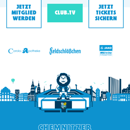
JETZT
JETZT
MITGLIED
CLUB.TV
TICKETS
WERDEN
SICHERN
v
CHEMNITZER