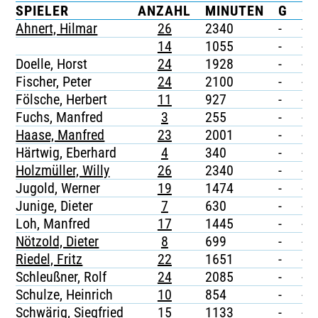
SPIELER
ANZAHL
MINUTEN
G
G/
TICKETING
Ahnert, Hilmar
26
2340
-
-
14
1055
-
-
Doelle, Horst
24
1928
-
-
Fischer, Peter
24
2100
-
-
Fölsche, Herbert
11
927
-
-
Fuchs, Manfred
3
255
-
-
Haase, Manfred
23
2001
-
-
Härtwig, Eberhard
4
340
-
-
Holzmüller, Willy
26
2340
-
-
Jugold, Werner
19
1474
-
-
Junige, Dieter
7
630
-
-
Loh, Manfred
17
1445
-
-
Nötzold, Dieter
8
699
-
-
Riedel, Fritz
22
1651
-
-
Schleußner, Rolf
24
2085
-
-
Schulze, Heinrich
10
854
-
-
Schwärig, Siegfried
15
1133
-
-