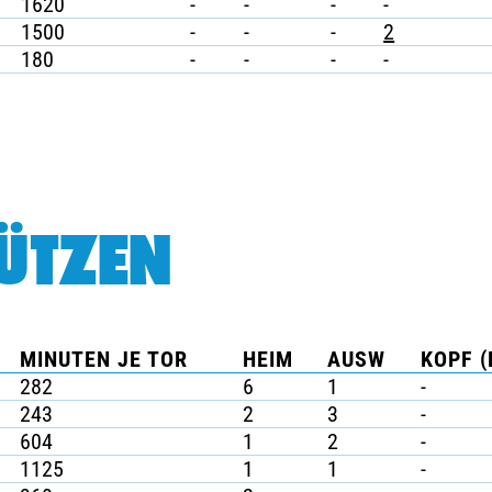
1620
-
-
-
-
1500
-
-
-
2
180
-
-
-
-
ÜTZEN
MINUTEN JE TOR
HEIM
AUSW
KOPF (
282
6
1
-
243
2
3
-
604
1
2
-
1125
1
1
-