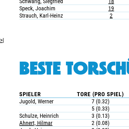
Schwärig, Siegfried
18
Speck, Joachim
19
Strauch, Karl-Heinz
2
>|
BESTE TORSCH
SPIELER
TORE (PRO SPIEL)
Jugold, Werner
7 (0.32)
5 (0.33)
Schulze, Heinrich
3 (0.13)
Ahnert, Hilmar
2 (0.08)