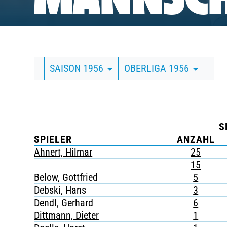
MANNSCH
BUSINESS
SÜDKURVE
SAISON 1956
OBERLIGA 1956
TICKETING
S
SPIELER
ANZAHL
Ahnert, Hilmar
25
15
Below, Gottfried
5
Debski, Hans
3
Dendl, Gerhard
6
Dittmann, Dieter
1