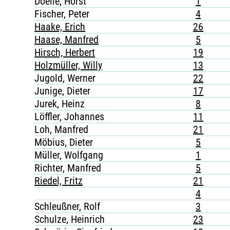
Doelle, Horst
1
Fischer, Peter
4
Haake, Erich
26
Haase, Manfred
5
Hirsch, Herbert
19
Holzmüller, Willy
13
Jugold, Werner
22
Junige, Dieter
17
Jurek, Heinz
8
Löffler, Johannes
11
Loh, Manfred
21
Möbius, Dieter
5
Müller, Wolfgang
1
Richter, Manfred
5
Riedel, Fritz
21
4
Schleußner, Rolf
3
Schulze, Heinrich
23