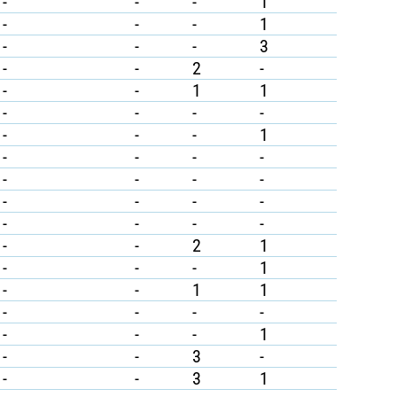
-
-
-
1
-
-
-
1
-
-
-
3
-
-
2
-
-
-
1
1
-
-
-
-
-
-
-
1
-
-
-
-
-
-
-
-
-
-
-
-
-
-
-
-
-
-
2
1
-
-
-
1
-
-
1
1
-
-
-
-
-
-
-
1
-
-
3
-
-
-
3
1