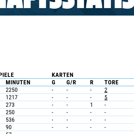
AFTSSTATIS
PIELE
KARTEN
MINUTEN
G
G/R
R
TORE
2250
-
-
-
2
1217
-
-
-
5
273
-
-
1
-
250
-
-
-
-
536
-
-
-
-
90
-
-
-
-