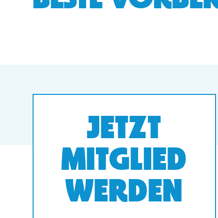
BESTE VORBER
JETZT
MITGLIED
WERDEN