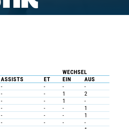
TIK
WECHSEL
ASSISTS
ET
EIN
AUS
-
-
-
-
-
-
1
2
-
-
1
-
-
-
-
1
-
-
-
1
-
-
-
-