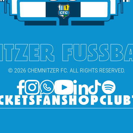
TZER FUSSB
© 2026 CHEMNITZER FC. ALL RIGHTS RESERVED.
CKETS
FANSHOP
CLUB