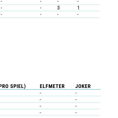
-
-
-
-
-
-
3
1
-
-
-
-
PRO SPIEL)
ELFMETER
JOKER
-
-
-
-
-
-
-
-