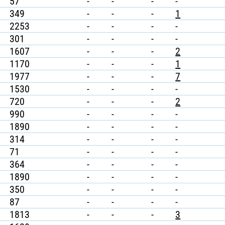
57
-
-
-
-
349
-
-
-
1
2253
-
-
-
-
301
-
-
-
-
1607
-
-
-
2
1170
-
-
-
1
1977
-
-
-
7
1530
-
-
-
-
720
-
-
-
2
990
-
-
-
-
1890
-
-
-
-
314
-
-
-
-
71
-
-
-
-
364
-
-
-
-
1890
-
-
-
-
350
-
-
-
-
87
-
-
-
-
1813
-
-
-
3