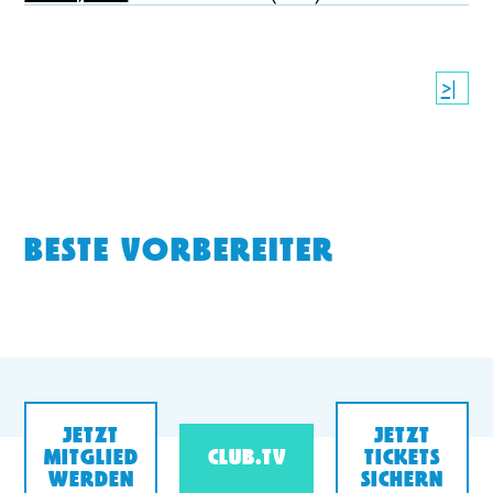
>|
BESTE VORBEREITER
JETZT
JETZT
MITGLIED
CLUB.TV
TICKETS
WERDEN
SICHERN