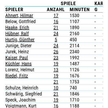
SPIELE
KART
TICKETING
SPIELER
ANZAHL
MINUTEN
G
G/
Ahnert, Hilmar
17
1530
-
-
Below, Gottfried
16
1107
-
-
Haake, Erich
21
1890
-
-
Hübner, Ralf
24
2160
-
-
Hurtig, Günther
5
450
-
-
Junige, Dieter
24
2114
-
-
Jurek, Heinz
26
2340
-
-
Kaiser, Paul
23
1992
-
-
Küchler, Hans
19
1487
-
-
Lorenz, Helmut
13
1126
-
-
Riedel, Fritz
19
1676
-
-
21
1753
-
-
Schulze, Heinrich
10
740
-
-
Schwärig, Siegfried
21
1846
-
-
Speck, Joachim
19
1710
-
-
Voigtmann, Kurt
16
1188
-
-