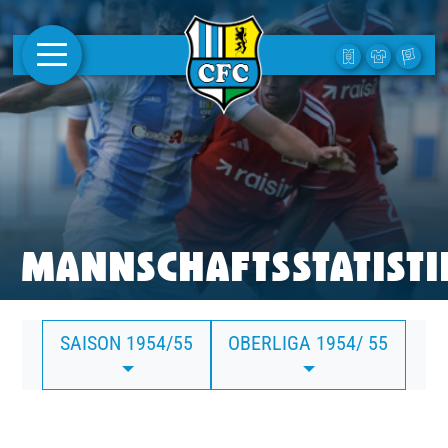
AKTUELLES
1. MANNSCHAFT
FRAUEN
CAMPUS
MANNSCHAFTSSTATISTI
CLUB
SAISON 1954/55
OBERLIGA 1954/ 55
CLUBMITGLIEDSCHAFT
BUSINESS
SÜDKURVE