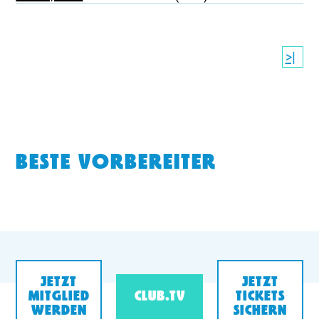
>|
BESTE VORBEREITER
JETZT
JETZT
MITGLIED
CLUB.TV
TICKETS
WERDEN
SICHERN