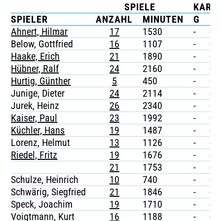
SPIELE
KART
TICKETING
SPIELER
ANZAHL
MINUTEN
G
G/
Ahnert, Hilmar
17
1530
-
-
Below, Gottfried
16
1107
-
-
Haake, Erich
21
1890
-
-
Hübner, Ralf
24
2160
-
-
Hurtig, Günther
5
450
-
-
Junige, Dieter
24
2114
-
-
Jurek, Heinz
26
2340
-
-
Kaiser, Paul
23
1992
-
-
Küchler, Hans
19
1487
-
-
Lorenz, Helmut
13
1126
-
-
Riedel, Fritz
19
1676
-
-
21
1753
-
-
Schulze, Heinrich
10
740
-
-
Schwärig, Siegfried
21
1846
-
-
Speck, Joachim
19
1710
-
-
Voigtmann, Kurt
16
1188
-
-