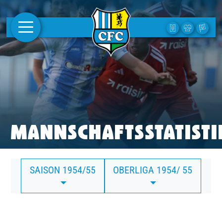
AKTUELLES
1. MANNSCHAFT
FRAUEN
CAMPUS
MANNSCHAFTSSTATISTI
CLUB
SAISON 1954/55
OBERLIGA 1954/ 55
CLUBMITGLIEDSCHAFT
BUSINESS
SÜDKURVE