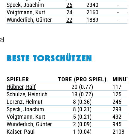
Speck, Joachim
26
2340
-
-
Voigtmann, Kurt
24
2160
-
-
Wunderlich, Günter
22
1889
-
-
>|
BESTE TORSCHÜTZEN
SPIELER
TORE (PRO SPIEL)
MINUTE
Hübner, Ralf
20 (0.77)
117
Schulze, Heinrich
13 (0.72)
125
Lorenz, Helmut
8 (0.36)
246
Speck, Joachim
8 (0.31)
293
Voigtmann, Kurt
5 (0.21)
432
Wunderlich, Günter
2 (0.09)
945
Kaiser, Paul
1 (0.04)
2108