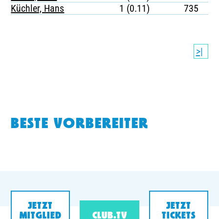
Küchler, Hans
1 (0.11)
735
>|
BESTE VORBEREITER
JETZT
JETZT
MITGLIED
CLUB.TV
TICKETS