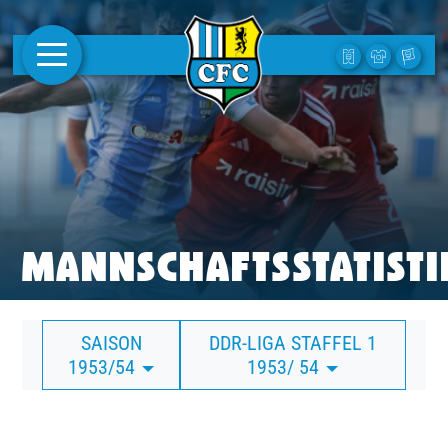
AKTUELLES
1. MANNSCHAFT
FRAUEN
CAMPUS
MANNSCHAFTSSTATISTI
CLUB
SAISON
DDR-LIGA STAFFEL 1
CLUBMITGLIEDSCHAFT
1953/54
1953/ 54
BUSINESS
SÜDKURVE