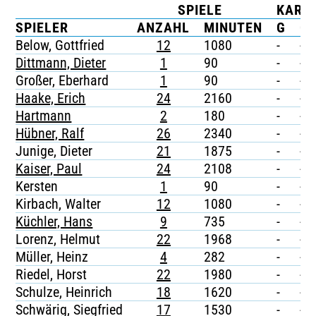
SPIELE
KART
TICKETING
SPIELER
ANZAHL
MINUTEN
G
G/
Below, Gottfried
12
1080
-
-
Dittmann, Dieter
1
90
-
-
Großer, Eberhard
1
90
-
-
Haake, Erich
24
2160
-
-
Hartmann
2
180
-
-
Hübner, Ralf
26
2340
-
-
Junige, Dieter
21
1875
-
-
Kaiser, Paul
24
2108
-
-
Kersten
1
90
-
-
Kirbach, Walter
12
1080
-
-
Küchler, Hans
9
735
-
-
Lorenz, Helmut
22
1968
-
-
Müller, Heinz
4
282
-
-
Riedel, Horst
22
1980
-
-
Schulze, Heinrich
18
1620
-
-
Schwärig, Siegfried
17
1530
-
-