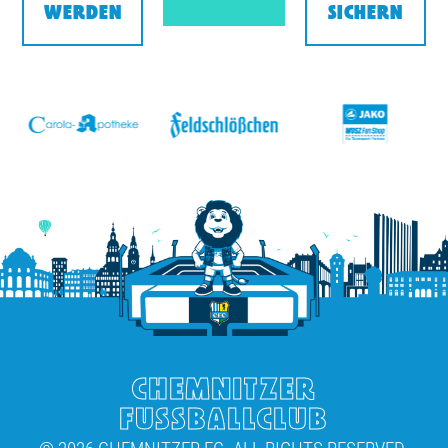
WERDEN
SICHERN
v
CHEMNITZER
FUSSBALLCLUB