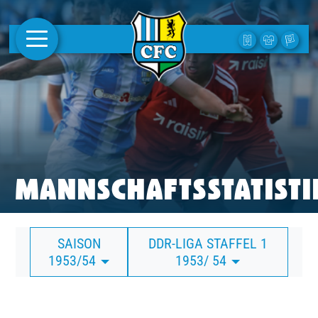
AKTUELLES
1. MANNSCHAFT
FRAUEN
CAMPUS
MANNSCHAFTSSTATISTI
CLUB
SAISON
DDR-LIGA STAFFEL 1
CLUBMITGLIEDSCHAFT
1953/54
1953/ 54
BUSINESS
SÜDKURVE