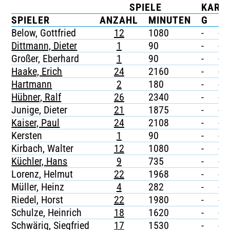
SPIELE
KART
TICKETING
SPIELER
ANZAHL
MINUTEN
G
G/
Below, Gottfried
12
1080
-
-
Dittmann, Dieter
1
90
-
-
Großer, Eberhard
1
90
-
-
Haake, Erich
24
2160
-
-
Hartmann
2
180
-
-
Hübner, Ralf
26
2340
-
-
Junige, Dieter
21
1875
-
-
Kaiser, Paul
24
2108
-
-
Kersten
1
90
-
-
Kirbach, Walter
12
1080
-
-
Küchler, Hans
9
735
-
-
Lorenz, Helmut
22
1968
-
-
Müller, Heinz
4
282
-
-
Riedel, Horst
22
1980
-
-
Schulze, Heinrich
18
1620
-
-
Schwärig, Siegfried
17
1530
-
-