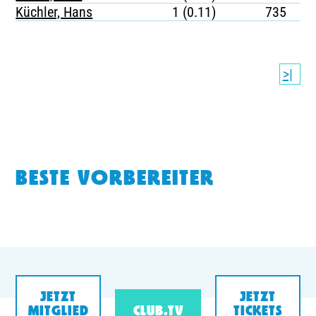
Küchler, Hans
1 (0.11)
735
>|
BESTE VORBEREITER
JETZT
JETZT
MITGLIED
CLUB.TV
TICKETS