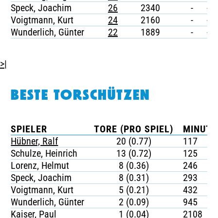
Speck, Joachim
26
2340
-
-
Voigtmann, Kurt
24
2160
-
-
Wunderlich, Günter
22
1889
-
-
>|
BESTE TORSCHÜTZEN
SPIELER
TORE (PRO SPIEL)
MINUTE
Hübner, Ralf
20 (0.77)
117
Schulze, Heinrich
13 (0.72)
125
Lorenz, Helmut
8 (0.36)
246
Speck, Joachim
8 (0.31)
293
Voigtmann, Kurt
5 (0.21)
432
Wunderlich, Günter
2 (0.09)
945
Kaiser, Paul
1 (0.04)
2108