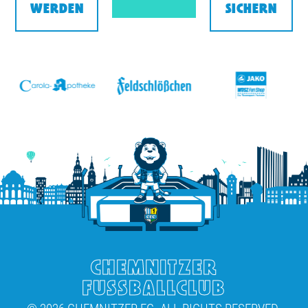
WERDEN
SICHERN
v
CHEMNITZER
FUSSBALLCLUB