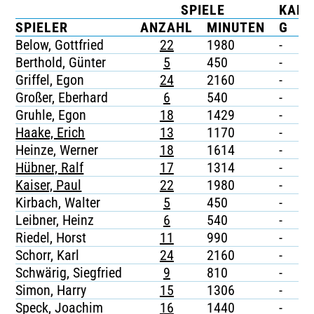
SPIELE
KART
TICKETING
SPIELER
ANZAHL
MINUTEN
G
G
Below, Gottfried
22
1980
-
-
Berthold, Günter
5
450
-
-
Griffel, Egon
24
2160
-
-
Großer, Eberhard
6
540
-
-
Gruhle, Egon
18
1429
-
-
Haake, Erich
13
1170
-
-
Heinze, Werner
18
1614
-
-
Hübner, Ralf
17
1314
-
-
Kaiser, Paul
22
1980
-
-
Kirbach, Walter
5
450
-
-
Leibner, Heinz
6
540
-
-
Riedel, Horst
11
990
-
-
Schorr, Karl
24
2160
-
-
Schwärig, Siegfried
9
810
-
-
Simon, Harry
15
1306
-
-
Speck, Joachim
16
1440
-
-