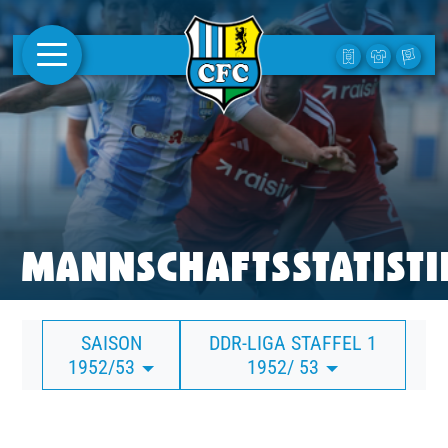
AKTUELLES
1. MANNSCHAFT
FRAUEN
CAMPUS
MANNSCHAFTSSTATISTI
CLUB
SAISON
DDR-LIGA STAFFEL 1
CLUBMITGLIEDSCHAFT
1952/53
1952/ 53
BUSINESS
SÜDKURVE