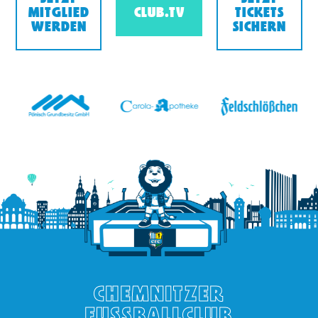
MITGLIED
CLUB.TV
TICKETS
WERDEN
SICHERN
v
CHEMNITZER
FUSSBALLCLUB