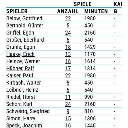
SPIELE
KART
TICKETING
SPIELER
ANZAHL
MINUTEN
G
G
Below, Gottfried
22
1980
-
-
Berthold, Günter
5
450
-
-
Griffel, Egon
24
2160
-
-
Großer, Eberhard
6
540
-
-
Gruhle, Egon
18
1429
-
-
Haake, Erich
13
1170
-
-
Heinze, Werner
18
1614
-
-
Hübner, Ralf
17
1314
-
-
Kaiser, Paul
22
1980
-
-
Kirbach, Walter
5
450
-
-
Leibner, Heinz
6
540
-
-
Riedel, Horst
11
990
-
-
Schorr, Karl
24
2160
-
-
Schwärig, Siegfried
9
810
-
-
Simon, Harry
15
1306
-
-
Speck, Joachim
16
1440
-
-