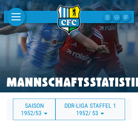
AKTUELLES
1. MANNSCHAFT
FRAUEN
CAMPUS
MANNSCHAFTSSTATISTI
CLUB
SAISON
DDR-LIGA STAFFEL 1
CLUBMITGLIEDSCHAFT
1952/53
1952/ 53
BUSINESS
SÜDKURVE