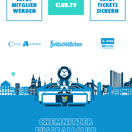
MITGLIED
CLUB.TV
TICKETS
WERDEN
SICHERN
v
CHEMNITZER
FUSSBALLCLUB