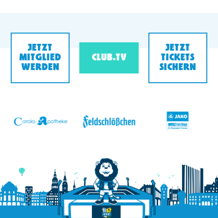
JETZT
JETZT
MITGLIED
CLUB.TV
TICKETS
WERDEN
SICHERN
v