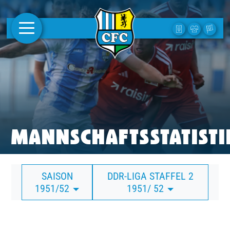
AKTUELLES
1. MANNSCHAFT
FRAUEN
CAMPUS
MANNSCHAFTSSTATISTI
CLUB
SAISON
DDR-LIGA STAFFEL 2
CLUBMITGLIEDSCHAFT
1951/52
1951/ 52
BUSINESS
SÜDKURVE