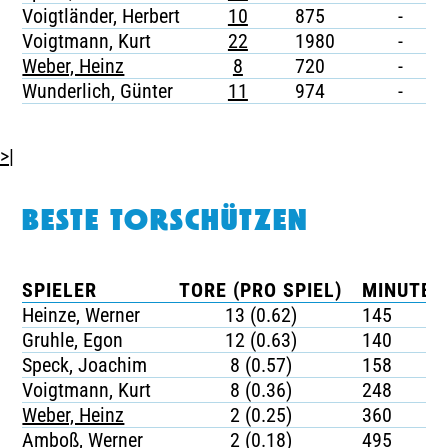
Voigtländer, Herbert
10
875
-
-
Voigtmann, Kurt
22
1980
-
-
Weber, Heinz
8
720
-
-
Wunderlich, Günter
11
974
-
-
>|
BESTE TORSCHÜTZEN
SPIELER
TORE (PRO SPIEL)
MINUTEN
Heinze, Werner
13 (0.62)
145
Gruhle, Egon
12 (0.63)
140
Speck, Joachim
8 (0.57)
158
Voigtmann, Kurt
8 (0.36)
248
Weber, Heinz
2 (0.25)
360
Amboß, Werner
2 (0.18)
495