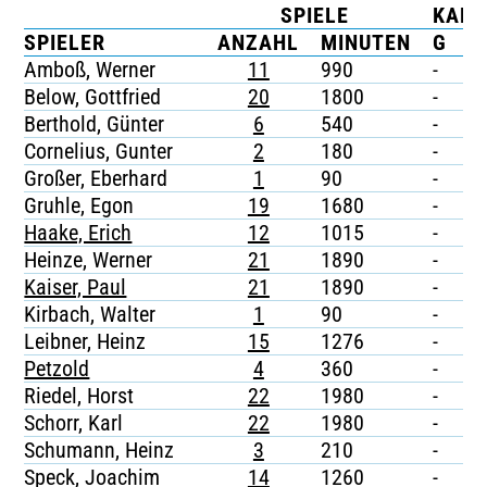
SPIELE
KART
TICKETING
SPIELER
ANZAHL
MINUTEN
G
G
Amboß, Werner
11
990
-
-
Below, Gottfried
20
1800
-
-
Berthold, Günter
6
540
-
-
Cornelius, Gunter
2
180
-
-
Großer, Eberhard
1
90
-
-
Gruhle, Egon
19
1680
-
-
Haake, Erich
12
1015
-
-
Heinze, Werner
21
1890
-
-
Kaiser, Paul
21
1890
-
-
Kirbach, Walter
1
90
-
-
Leibner, Heinz
15
1276
-
-
Petzold
4
360
-
-
Riedel, Horst
22
1980
-
-
Schorr, Karl
22
1980
-
-
Schumann, Heinz
3
210
-
-
Speck, Joachim
14
1260
-
-