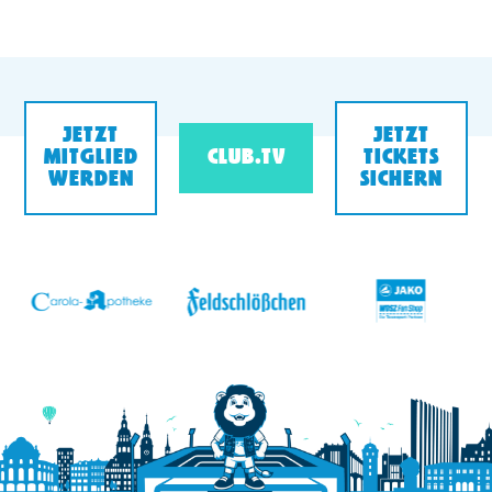
JETZT
JETZT
MITGLIED
CLUB.TV
TICKETS
WERDEN
SICHERN
v