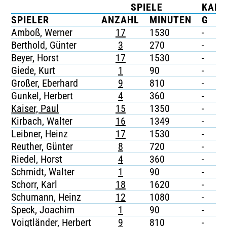
SPIELE
KART
TICKETING
SPIELER
ANZAHL
MINUTEN
G
G
Amboß, Werner
17
1530
-
-
Berthold, Günter
3
270
-
-
Beyer, Horst
17
1530
-
-
Giede, Kurt
1
90
-
-
Großer, Eberhard
9
810
-
-
Gunkel, Herbert
4
360
-
-
Kaiser, Paul
15
1350
-
-
Kirbach, Walter
16
1349
-
-
Leibner, Heinz
17
1530
-
-
Reuther, Günter
8
720
-
-
Riedel, Horst
4
360
-
-
Schmidt, Walter
1
90
-
-
Schorr, Karl
18
1620
-
-
Schumann, Heinz
12
1080
-
-
Speck, Joachim
1
90
-
-
Voigtländer, Herbert
9
810
-
-