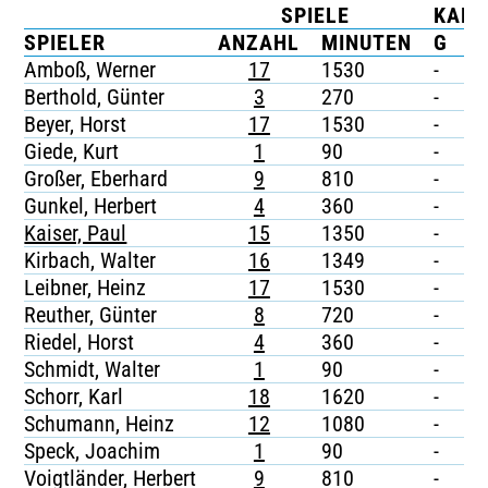
SPIELE
KART
TICKETING
SPIELER
ANZAHL
MINUTEN
G
G
Amboß, Werner
17
1530
-
-
Berthold, Günter
3
270
-
-
Beyer, Horst
17
1530
-
-
Giede, Kurt
1
90
-
-
Großer, Eberhard
9
810
-
-
Gunkel, Herbert
4
360
-
-
Kaiser, Paul
15
1350
-
-
Kirbach, Walter
16
1349
-
-
Leibner, Heinz
17
1530
-
-
Reuther, Günter
8
720
-
-
Riedel, Horst
4
360
-
-
Schmidt, Walter
1
90
-
-
Schorr, Karl
18
1620
-
-
Schumann, Heinz
12
1080
-
-
Speck, Joachim
1
90
-
-
Voigtländer, Herbert
9
810
-
-