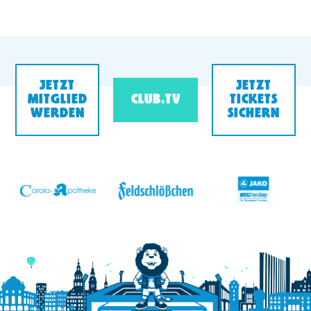
JETZT
JETZT
MITGLIED
CLUB.TV
TICKETS
WERDEN
SICHERN
v