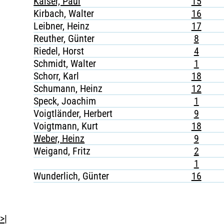
Kaiser, Paul
15
Kirbach, Walter
16
Leibner, Heinz
17
Reuther, Günter
8
Riedel, Horst
4
Schmidt, Walter
1
Schorr, Karl
18
Schumann, Heinz
12
Speck, Joachim
1
Voigtländer, Herbert
9
Voigtmann, Kurt
18
Weber, Heinz
9
Weigand, Fritz
2
1
Wunderlich, Günter
16
>|