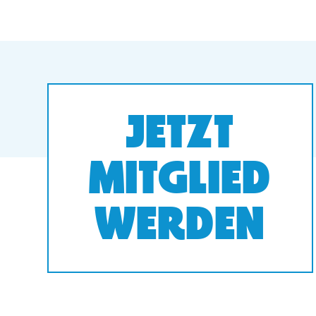
JETZT
MITGLIED
WERDEN