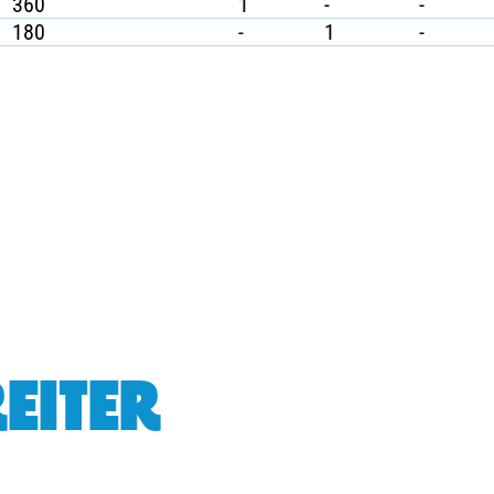
360
1
-
-
180
-
1
-
EITER