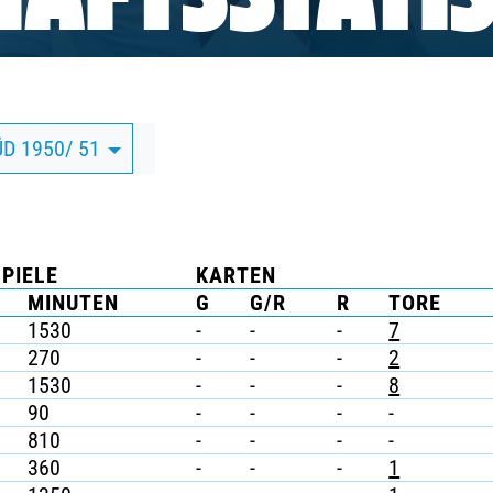
AFTSSTATIS
ÜD 1950/ 51
SPIELE
KARTEN
MINUTEN
G
G/R
R
TORE
1530
-
-
-
7
270
-
-
-
2
1530
-
-
-
8
90
-
-
-
-
810
-
-
-
-
360
-
-
-
1