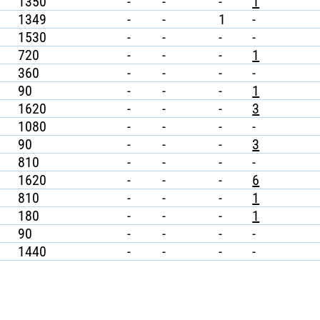
1350
-
-
-
1
1349
-
-
1
-
1530
-
-
-
-
720
-
-
-
1
360
-
-
-
-
90
-
-
-
1
1620
-
-
-
3
1080
-
-
-
-
90
-
-
-
3
810
-
-
-
-
1620
-
-
-
6
810
-
-
-
1
180
-
-
-
1
90
-
-
-
-
1440
-
-
-
-