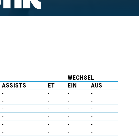
TIK
WECHSEL
ASSISTS
ET
EIN
AUS
-
-
-
-
-
-
-
-
-
-
-
-
-
-
-
-
-
-
-
-
-
-
-
-