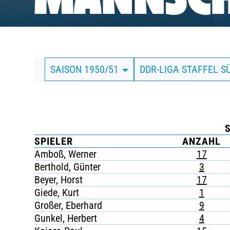
MANNSCH
BUSINESS
SÜDKURVE
SAISON 1950/51
DDR-LIGA STAFFEL S
TICKETING
SPIELER
ANZAHL
Amboß, Werner
17
Berthold, Günter
3
Beyer, Horst
17
Giede, Kurt
1
Großer, Eberhard
9
Gunkel, Herbert
4