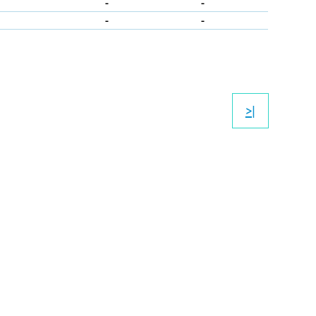
-
-
-
-
>|