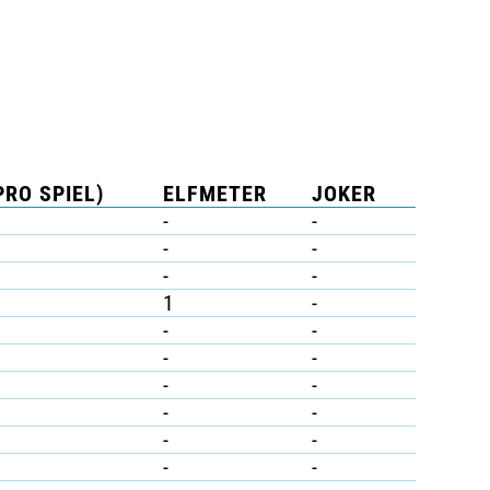
PRO SPIEL)
ELFMETER
JOKER
-
-
-
-
-
-
1
-
-
-
-
-
-
-
-
-
-
-
-
-