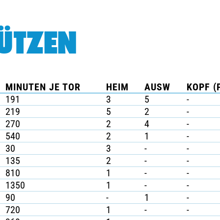
ÜTZEN
MINUTEN JE TOR
HEIM
AUSW
KOPF (
191
3
5
-
219
5
2
-
270
2
4
-
540
2
1
-
30
3
-
-
135
2
-
-
810
1
-
-
1350
1
-
-
90
-
1
-
720
1
-
-