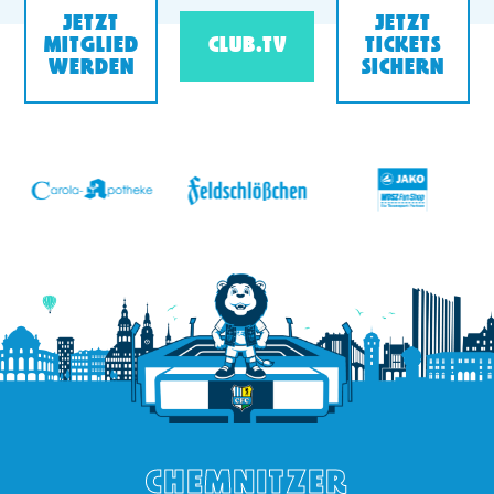
JETZT
JETZT
MITGLIED
CLUB.TV
TICKETS
WERDEN
SICHERN
v
CHEMNITZER