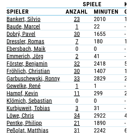
SPIELE
KA
TICKETING
SPIELER
ANZAHL
MINUTEN
G
Bankert, Silvio
23
2010
1
Baude, Marcel
1
22
-
Dobrý, Pavel
30
1655
-
Dressler, Romas
7
180
1
Ebersbach, Maik
0
0
-
Emmerich, Jörg
2
41
-
Förster, Benjamin
32
2418
5
Fröhlich, Christian
30
1407
1
Garbuschewski, Ronny
33
2829
2
Gewelke, René
1
1
-
Hampf, Kevin
11
299
2
Klömich, Sebastian
0
0
-
Kurbjuweit, Tobias
3
31
-
Löwe, Chris
34
2922
4
Pentke, Philipp
21
1890
-
Peßolat, Matthias
31
2242
6