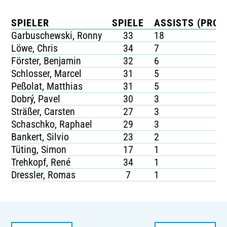
SPIELER
SPIELE
ASSISTS (PRO S
Garbuschewski, Ronny
33
18
Löwe, Chris
34
7
Förster, Benjamin
32
6
Schlosser, Marcel
31
5
Peßolat, Matthias
31
5
Dobrý, Pavel
30
3
Sträßer, Carsten
27
3
Schaschko, Raphael
29
3
Bankert, Silvio
23
2
Tüting, Simon
17
1
Trehkopf, René
34
1
Dressler, Romas
7
1