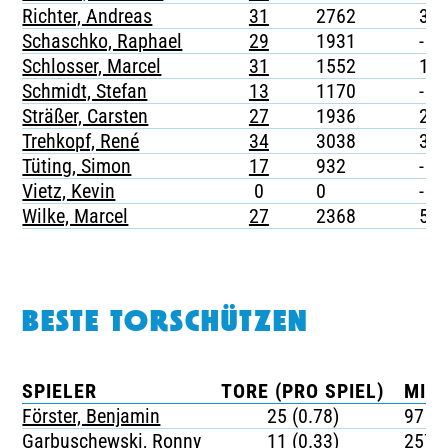
Richter, Andreas
31
2762
3
Schaschko, Raphael
29
1931
-
Schlosser, Marcel
31
1552
1
Schmidt, Stefan
13
1170
-
Sträßer, Carsten
27
1936
2
Trehkopf, René
34
3038
3
Tüting, Simon
17
932
-
Vietz, Kevin
0
0
-
Wilke, Marcel
27
2368
5
BESTE TORSCHÜTZEN
SPIELER
TORE (PRO SPIEL)
MIN
Förster, Benjamin
25 (0.78)
97
Garbuschewski, Ronny
11 (0.33)
257