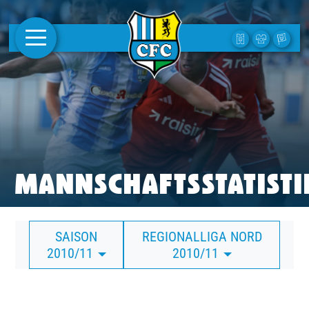
AKTUELLES
1. MANNSCHAFT
FRAUEN
CAMPUS
MANNSCHAFTSSTATISTI
CLUB
SAISON
REGIONALLIGA NORD
CLUBMITGLIEDSCHAFT
2010/11
2010/11
BUSINESS
SÜDKURVE