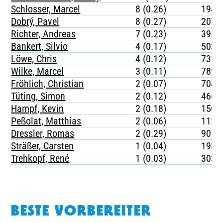
Schlosser, Marcel
8 (0.26)
194
Dobrý, Pavel
8 (0.27)
207
Richter, Andreas
7 (0.23)
395
Bankert, Silvio
4 (0.17)
503
Löwe, Chris
4 (0.12)
731
Wilke, Marcel
3 (0.11)
789
Fröhlich, Christian
2 (0.07)
704
Tüting, Simon
2 (0.12)
466
Hampf, Kevin
2 (0.18)
150
Peßolat, Matthias
2 (0.06)
1121
Dressler, Romas
2 (0.29)
90
Sträßer, Carsten
1 (0.04)
1936
Trehkopf, René
1 (0.03)
3038
BESTE VORBEREITER