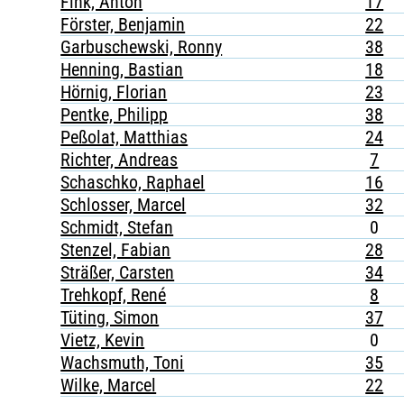
Fink, Anton
17
Förster, Benjamin
22
Garbuschewski, Ronny
38
Henning, Bastian
18
Hörnig, Florian
23
Pentke, Philipp
38
Peßolat, Matthias
24
Richter, Andreas
7
Schaschko, Raphael
16
Schlosser, Marcel
32
Schmidt, Stefan
0
Stenzel, Fabian
28
Sträßer, Carsten
34
Trehkopf, René
8
Tüting, Simon
37
Vietz, Kevin
0
Wachsmuth, Toni
35
Wilke, Marcel
22