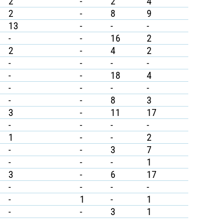
2
-
2
4
2
-
8
9
13
-
-
-
-
-
16
2
2
-
4
2
-
-
-
-
-
-
18
4
-
-
-
-
-
-
8
3
3
-
11
17
-
-
-
-
1
-
-
2
-
-
3
7
-
-
-
1
3
-
6
17
-
-
-
-
-
1
-
1
-
-
3
1