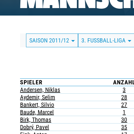
MANNSCH
BUSINESS
SÜDKURVE
SAISON 2011/12
3. FUSSBALL-LIGA
TICKETING
SPIELER
ANZAH
Andersen, Niklas
3
Aydemir, Selim
28
Bankert, Silvio
27
Baude, Marcel
1
Birk, Thomas
30
Dobrý, Pavel
35