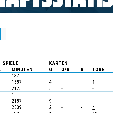
AFTSSTATIS
SPIELE
KARTEN
L
MINUTEN
G
G/R
R
TORE
187
-
-
-
-
1587
4
-
-
1
2175
5
-
1
-
1
-
-
-
-
2187
9
-
-
-
2539
2
-
-
4