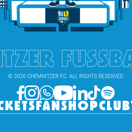
TZER FUSSB
© 2026 CHEMNITZER FC. ALL RIGHTS RESERVED.
CKETS
FANSHOP
CLUB