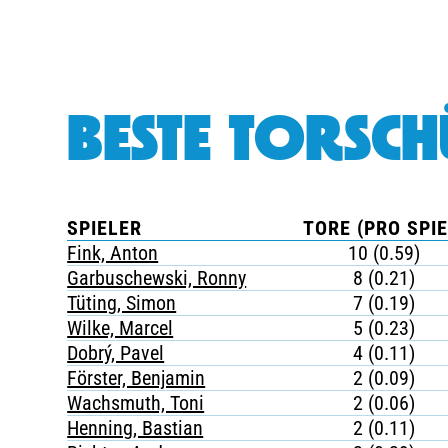
BESTE TORSCH
SPIELER
TORE (PRO SPIE
Fink, Anton
10 (0.59)
Garbuschewski, Ronny
8 (0.21)
Tüting, Simon
7 (0.19)
Wilke, Marcel
5 (0.23)
Dobrý, Pavel
4 (0.11)
Förster, Benjamin
2 (0.09)
Wachsmuth, Toni
2 (0.06)
Henning, Bastian
2 (0.11)