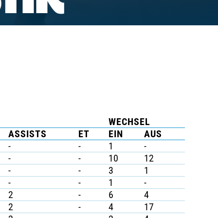
TIK
WECHSEL
ASSISTS
ET
EIN
AUS
-
-
1
-
-
-
10
12
-
-
3
1
-
-
1
-
2
-
6
4
2
-
4
17