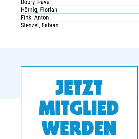
Dobrý, Pavel
Hörnig, Florian
Fink, Anton
Stenzel, Fabian
JETZT
MITGLIED
WERDEN