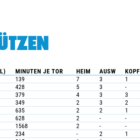
ÜTZEN
L)
MINUTEN JE TOR
HEIM
AUSW
KOPF
139
7
3
1
428
5
3
-
379
4
3
3
349
2
3
2
635
2
2
1
628
2
-
-
1568
2
-
-
234
-
2
1