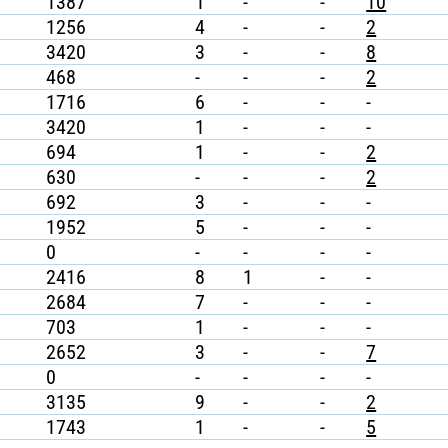
1387
1
-
-
10
1256
4
-
-
2
3420
3
-
-
8
468
-
-
-
2
1716
6
-
-
-
3420
1
-
-
-
694
1
-
-
2
630
-
-
-
2
692
3
-
-
-
1952
5
-
-
-
0
-
-
-
-
2416
8
1
-
-
2684
7
-
-
-
703
1
-
-
-
2652
3
-
-
7
0
-
-
-
-
3135
9
-
-
2
1743
1
-
-
5