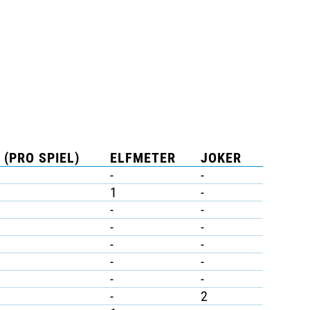
 (PRO SPIEL)
ELFMETER
JOKER
-
-
1
-
-
-
-
-
-
-
-
-
-
-
-
2