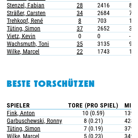
Stenzel, Fabian
28
2416
8
Sträßer, Carsten
34
2684
7
Trehkopf, René
8
703
1
Tüting, Simon
37
2652
3
Vietz, Kevin
0
0
-
Wachsmuth, Toni
35
3135
9
Wilke, Marcel
22
1743
1
BESTE TORSCHÜTZEN
SPIELER
TORE (PRO SPIEL)
MIN
Fink, Anton
10 (0.59)
139
Garbuschewski, Ronny
8 (0.21)
428
Tüting, Simon
7 (0.19)
379
Wilke, Marcel
5 (0.23)
349