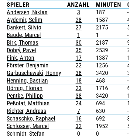
SPIELER
ANZAHL
MINUTEN
G
TICKETING
Andersen, Niklas
3
187
-
Aydemir, Selim
28
1587
4
Bankert, Silvio
27
2175
5
Baude, Marcel
1
1
-
Birk, Thomas
30
2187
9
Dobrý, Pavel
35
2539
2
Fink, Anton
17
1387
1
Förster, Benjamin
22
1256
4
Garbuschewski, Ronny
38
3420
3
Henning, Bastian
18
468
-
Hörnig, Florian
23
1716
6
Pentke, Philipp
38
3420
1
Peßolat, Matthias
24
694
1
Richter, Andreas
7
630
-
Schaschko, Raphael
16
692
3
Schlosser, Marcel
32
1952
5
Schmidt, Stefan
0
0
-