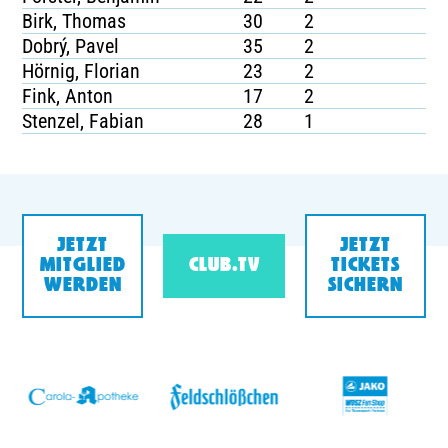
Birk, Thomas
30
2
Dobrý, Pavel
35
2
Hörnig, Florian
23
2
Fink, Anton
17
2
Stenzel, Fabian
28
1
JETZT
JETZT
MITGLIED
CLUB.TV
TICKETS
WERDEN
SICHERN
v