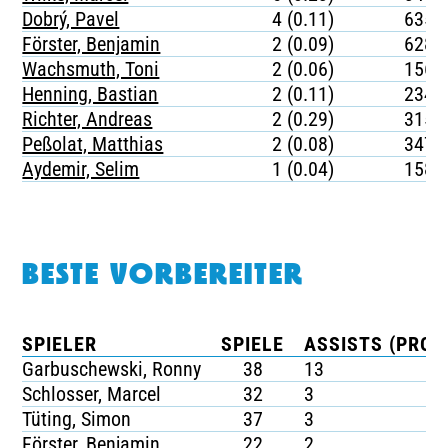
Dobrý, Pavel
4 (0.11)
635
Förster, Benjamin
2 (0.09)
628
Wachsmuth, Toni
2 (0.06)
1568
Henning, Bastian
2 (0.11)
234
Richter, Andreas
2 (0.29)
315
Peßolat, Matthias
2 (0.08)
347
Aydemir, Selim
1 (0.04)
1587
BESTE VORBEREITER
SPIELER
SPIELE
ASSISTS (PRO S
Garbuschewski, Ronny
38
13
Schlosser, Marcel
32
3
Tüting, Simon
37
3
Förster, Benjamin
22
2