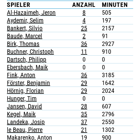
SPIELER
ANZAHL
MINUTEN
G
TICKETING
Al-Hazaimeh, Jeron
8
505
-
Aydemir, Selim
4
197
1
Bankert, Silvio
25
2157
6
Baude, Marcel
2
91
-
Birk, Thomas
36
2927
6
Buchner, Christoph
11
910
5
Dartsch, Philipp
0
0
-
Ebersbach, Maik
0
0
-
Fink, Anton
36
3185
1
Förster, Benjamin
29
1642
5
Hörnig, Florian
29
2024
3
Hunger, Tim
0
0
-
Jansen, David
28
607
2
Kegel, Maik
35
2796
6
Landeka, Josip
37
2550
5
le Beau, Pierre
21
1302
4
Makarenko, Anton
19
900
-