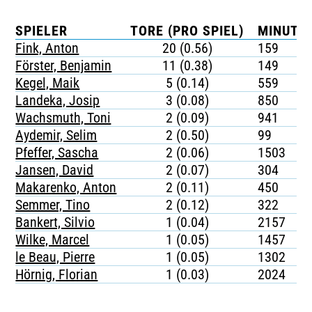
SPIELER
TORE (PRO SPIEL)
MINUTEN
Fink, Anton
20 (0.56)
159
Förster, Benjamin
11 (0.38)
149
Kegel, Maik
5 (0.14)
559
Landeka, Josip
3 (0.08)
850
Wachsmuth, Toni
2 (0.09)
941
Aydemir, Selim
2 (0.50)
99
Pfeffer, Sascha
2 (0.06)
1503
Jansen, David
2 (0.07)
304
Makarenko, Anton
2 (0.11)
450
Semmer, Tino
2 (0.12)
322
Bankert, Silvio
1 (0.04)
2157
Wilke, Marcel
1 (0.05)
1457
le Beau, Pierre
1 (0.05)
1302
Hörnig, Florian
1 (0.03)
2024