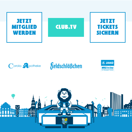
JETZT
JETZT
MITGLIED
CLUB.TV
TICKETS
WERDEN
SICHERN
v