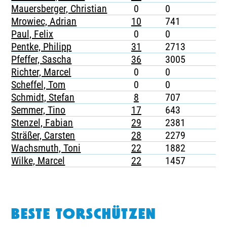
Mauersberger, Christian
0
0
-
Mrowiec, Adrian
10
741
2
Paul, Felix
0
0
-
Pentke, Philipp
31
2713
-
Pfeffer, Sascha
36
3005
7
Richter, Marcel
0
0
-
Scheffel, Tom
0
0
-
Schmidt, Stefan
8
707
-
Semmer, Tino
17
643
2
Stenzel, Fabian
29
2381
6
Sträßer, Carsten
28
2279
5
Wachsmuth, Toni
22
1882
8
Wilke, Marcel
22
1457
3
BESTE TORSCHÜTZEN