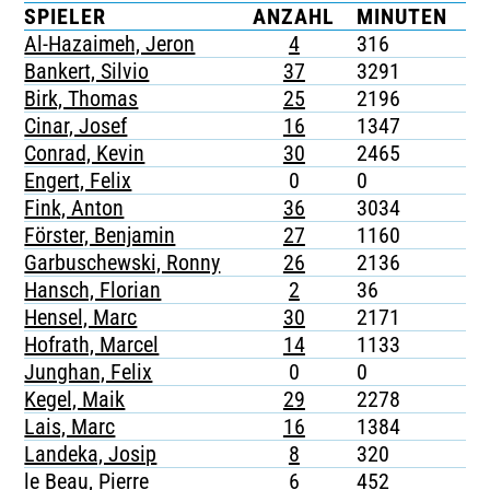
SPIELER
ANZAHL
MINUTEN
G
TICKETING
Al-Hazaimeh, Jeron
4
316
-
Bankert, Silvio
37
3291
4
Birk, Thomas
25
2196
1
Cinar, Josef
16
1347
4
Conrad, Kevin
30
2465
3
Engert, Felix
0
0
-
Fink, Anton
36
3034
5
Förster, Benjamin
27
1160
4
Garbuschewski, Ronny
26
2136
4
Hansch, Florian
2
36
-
Hensel, Marc
30
2171
7
Hofrath, Marcel
14
1133
1
Junghan, Felix
0
0
-
Kegel, Maik
29
2278
1
Lais, Marc
16
1384
3
Landeka, Josip
8
320
1
le Beau, Pierre
6
452
1