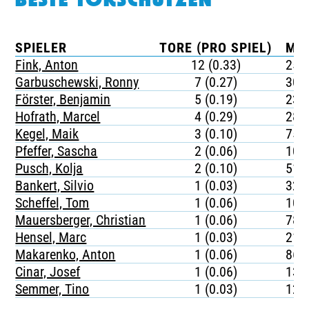
BESTE TORSCHÜTZEN
SPIELER
TORE (PRO SPIEL)
MIN
Fink, Anton
12 (0.33)
253
Garbuschewski, Ronny
7 (0.27)
305
Förster, Benjamin
5 (0.19)
232
Hofrath, Marcel
4 (0.29)
283
Kegel, Maik
3 (0.10)
759
Pfeffer, Sascha
2 (0.06)
105
Pusch, Kolja
2 (0.10)
512
Bankert, Silvio
1 (0.03)
329
Scheffel, Tom
1 (0.06)
100
Mauersberger, Christian
1 (0.06)
782
Hensel, Marc
1 (0.03)
217
Makarenko, Anton
1 (0.06)
860
Cinar, Josef
1 (0.06)
134
Semmer, Tino
1 (0.03)
126