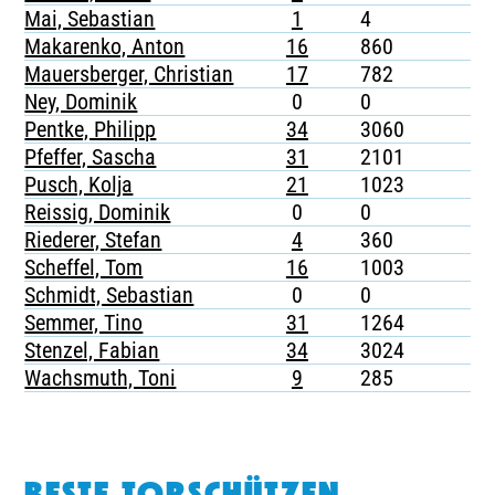
Mai, Sebastian
1
4
-
Makarenko, Anton
16
860
2
Mauersberger, Christian
17
782
-
Ney, Dominik
0
0
-
Pentke, Philipp
34
3060
1
Pfeffer, Sascha
31
2101
4
Pusch, Kolja
21
1023
5
Reissig, Dominik
0
0
-
Riederer, Stefan
4
360
-
Scheffel, Tom
16
1003
1
Schmidt, Sebastian
0
0
-
Semmer, Tino
31
1264
5
Stenzel, Fabian
34
3024
3
Wachsmuth, Toni
9
285
1