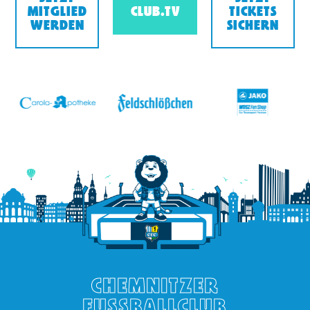
MITGLIED
CLUB.TV
TICKETS
WERDEN
SICHERN
v
CHEMNITZER
FUSSBALLCLUB