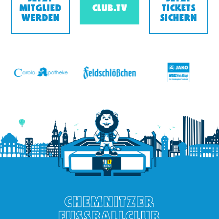
MITGLIED
CLUB.TV
TICKETS
WERDEN
SICHERN
v
CHEMNITZER
FUSSBALLCLUB