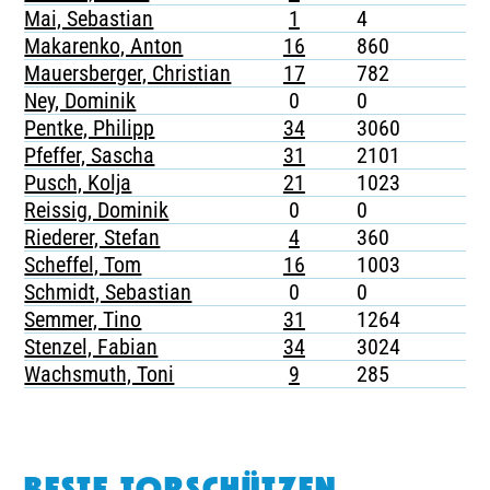
Mai, Sebastian
1
4
-
Makarenko, Anton
16
860
2
Mauersberger, Christian
17
782
-
Ney, Dominik
0
0
-
Pentke, Philipp
34
3060
1
Pfeffer, Sascha
31
2101
4
Pusch, Kolja
21
1023
5
Reissig, Dominik
0
0
-
Riederer, Stefan
4
360
-
Scheffel, Tom
16
1003
1
Schmidt, Sebastian
0
0
-
Semmer, Tino
31
1264
5
Stenzel, Fabian
34
3024
3
Wachsmuth, Toni
9
285
1