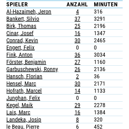
SPIELER
ANZAHL
MINUTEN
G
TICKETING
Al-Hazaimeh, Jeron
4
316
-
Bankert, Silvio
37
3291
4
Birk, Thomas
25
2196
1
Cinar, Josef
16
1347
4
Conrad, Kevin
30
2465
3
Engert, Felix
0
0
-
Fink, Anton
36
3034
5
Förster, Benjamin
27
1160
4
Garbuschewski, Ronny
26
2136
4
Hansch, Florian
2
36
-
Hensel, Marc
30
2171
7
Hofrath, Marcel
14
1133
1
Junghan, Felix
0
0
-
Kegel, Maik
29
2278
1
Lais, Marc
16
1384
3
Landeka, Josip
8
320
1
le Beau, Pierre
6
452
1