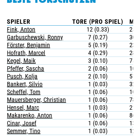
BESTE TORSCHÜTZEN
SPIELER
TORE (PRO SPIEL)
MIN
Fink, Anton
12 (0.33)
253
Garbuschewski, Ronny
7 (0.27)
305
Förster, Benjamin
5 (0.19)
232
Hofrath, Marcel
4 (0.29)
283
Kegel, Maik
3 (0.10)
759
Pfeffer, Sascha
2 (0.06)
105
Pusch, Kolja
2 (0.10)
512
Bankert, Silvio
1 (0.03)
329
Scheffel, Tom
1 (0.06)
100
Mauersberger, Christian
1 (0.06)
782
Hensel, Marc
1 (0.03)
217
Makarenko, Anton
1 (0.06)
860
Cinar, Josef
1 (0.06)
134
Semmer, Tino
1 (0.03)
126