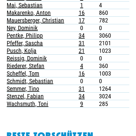
Mai, Sebastian
1
4
-
Makarenko, Anton
16
860
2
Mauersberger, Christian
17
782
-
Ney, Dominik
0
0
-
Pentke, Philipp
34
3060
1
Pfeffer, Sascha
31
2101
4
Pusch, Kolja
21
1023
5
Reissig, Dominik
0
0
-
Riederer, Stefan
4
360
-
Scheffel, Tom
16
1003
1
Schmidt, Sebastian
0
0
-
Semmer, Tino
31
1264
5
Stenzel, Fabian
34
3024
3
Wachsmuth, Toni
9
285
1