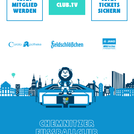
MITGLIED
CLUB.TV
TICKETS
WERDEN
SICHERN
v
CHEMNITZER
FUSSBALLCLUB