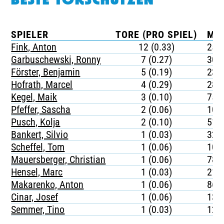
BESTE TORSCHÜTZEN
SPIELER
TORE (PRO SPIEL)
MIN
Fink, Anton
12 (0.33)
253
Garbuschewski, Ronny
7 (0.27)
305
Förster, Benjamin
5 (0.19)
232
Hofrath, Marcel
4 (0.29)
283
Kegel, Maik
3 (0.10)
759
Pfeffer, Sascha
2 (0.06)
105
Pusch, Kolja
2 (0.10)
512
Bankert, Silvio
1 (0.03)
329
Scheffel, Tom
1 (0.06)
100
Mauersberger, Christian
1 (0.06)
782
Hensel, Marc
1 (0.03)
217
Makarenko, Anton
1 (0.06)
860
Cinar, Josef
1 (0.06)
134
Semmer, Tino
1 (0.03)
126