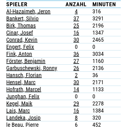
SPIELER
ANZAHL
MINUTEN
G
TICKETING
Al-Hazaimeh, Jeron
4
316
-
Bankert, Silvio
37
3291
4
Birk, Thomas
25
2196
1
Cinar, Josef
16
1347
4
Conrad, Kevin
30
2465
3
Engert, Felix
0
0
-
Fink, Anton
36
3034
5
Förster, Benjamin
27
1160
4
Garbuschewski, Ronny
26
2136
4
Hansch, Florian
2
36
-
Hensel, Marc
30
2171
7
Hofrath, Marcel
14
1133
1
Junghan, Felix
0
0
-
Kegel, Maik
29
2278
1
Lais, Marc
16
1384
3
Landeka, Josip
8
320
1
le Beau, Pierre
6
452
1