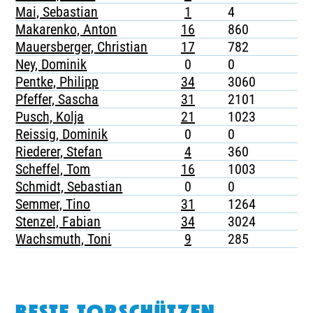
Mai, Sebastian
1
4
-
Makarenko, Anton
16
860
2
Mauersberger, Christian
17
782
-
Ney, Dominik
0
0
-
Pentke, Philipp
34
3060
1
Pfeffer, Sascha
31
2101
4
Pusch, Kolja
21
1023
5
Reissig, Dominik
0
0
-
Riederer, Stefan
4
360
-
Scheffel, Tom
16
1003
1
Schmidt, Sebastian
0
0
-
Semmer, Tino
31
1264
5
Stenzel, Fabian
34
3024
3
Wachsmuth, Toni
9
285
1