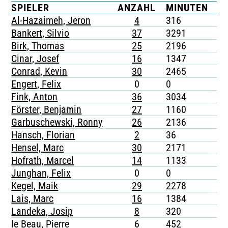
SPIELER
ANZAHL
MINUTEN
G
TICKETING
Al-Hazaimeh, Jeron
4
316
-
Bankert, Silvio
37
3291
4
Birk, Thomas
25
2196
1
Cinar, Josef
16
1347
4
Conrad, Kevin
30
2465
3
Engert, Felix
0
0
-
Fink, Anton
36
3034
5
Förster, Benjamin
27
1160
4
Garbuschewski, Ronny
26
2136
4
Hansch, Florian
2
36
-
Hensel, Marc
30
2171
7
Hofrath, Marcel
14
1133
1
Junghan, Felix
0
0
-
Kegel, Maik
29
2278
1
Lais, Marc
16
1384
3
Landeka, Josip
8
320
1
le Beau, Pierre
6
452
1