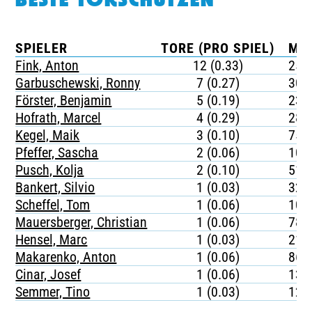
BESTE TORSCHÜTZEN
SPIELER
TORE (PRO SPIEL)
MIN
Fink, Anton
12 (0.33)
253
Garbuschewski, Ronny
7 (0.27)
305
Förster, Benjamin
5 (0.19)
232
Hofrath, Marcel
4 (0.29)
283
Kegel, Maik
3 (0.10)
759
Pfeffer, Sascha
2 (0.06)
105
Pusch, Kolja
2 (0.10)
512
Bankert, Silvio
1 (0.03)
329
Scheffel, Tom
1 (0.06)
100
Mauersberger, Christian
1 (0.06)
782
Hensel, Marc
1 (0.03)
217
Makarenko, Anton
1 (0.06)
860
Cinar, Josef
1 (0.06)
134
Semmer, Tino
1 (0.03)
126