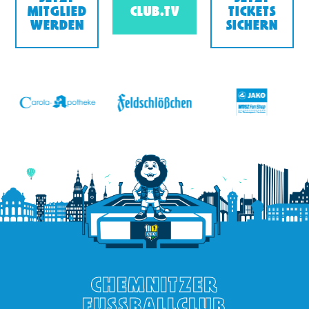
MITGLIED
CLUB.TV
TICKETS
WERDEN
SICHERN
v
CHEMNITZER
FUSSBALLCLUB