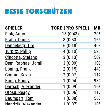
BESTE TORSCHÜTZEN
SPIELER
TORE (PRO SPIEL)
MINU
Fink, Anton
15 (0.43)
205
Frahn, Daniel
8 (0.53)
163
Danneberg, Tim
6 (0.18)
409
Türpitz, Philip
4 (0.13)
531
Cincotta, Stefano
3 (0.13)
509
Dem, Raphael Jamil
3 (0.09)
1020
Löning, Frank
2 (0.15)
443
Conrad, Kevin
2 (0.07)
1123
König, Ronny
1 (0.04)
980
Dartsch, Alexander
1 (0.09)
168
Ofosu, Reagy
1 (0.06)
1129
Baumgart, Tom
1 (0.08)
567
Nandzik, Alexander
1 (0.07)
1051