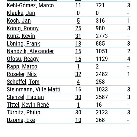
Kehl-Gómez, Marco
11
721
3
Klauke, Jan
0
0
-
Koch, Jan
5
316
1
König, Ronny
25
980
3
Kunz, Kevin
31
2773
-
Löning, Frank
13
885
3
Nandzik, Alexander
15
1051
2
Ofosu, Reagy
16
1129
4
Rapp, Marco
1
2
-
Röseler, Nils
32
2482
1
Scheffel, Tom
4
258
-
Steinmann, Ville Matti
16
1033
3
Stenzel, Fabian
30
2587
3
Tittel, Kevin René
1
16
-
Türpitz, Philip
30
2123
3
Uzoma, Eke
10
368
-