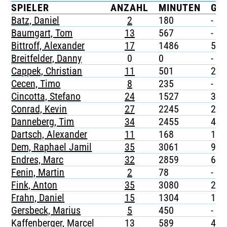
SPIELER
ANZAHL
MINUTEN
G
TICKETING
Batz, Daniel
2
180
-
Baumgart, Tom
13
567
-
Bittroff, Alexander
17
1486
5
Breitfelder, Danny
0
0
-
Cappek, Christian
11
501
2
Cecen, Timo
8
235
-
Cincotta, Stefano
24
1527
3
Conrad, Kevin
27
2245
2
Danneberg, Tim
34
2455
4
Dartsch, Alexander
11
168
1
Dem, Raphael Jamil
35
3061
9
Endres, Marc
32
2859
6
Fenin, Martin
2
78
-
Fink, Anton
35
3080
2
Frahn, Daniel
15
1304
1
Gersbeck, Marius
5
450
-
Kaffenberger, Marcel
13
589
4