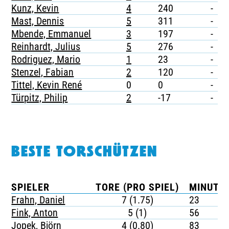
Kunz, Kevin
4
240
-
Mast, Dennis
5
311
-
Mbende, Emmanuel
3
197
-
Reinhardt, Julius
5
276
-
Rodriguez, Mario
1
23
-
Stenzel, Fabian
2
120
-
Tittel, Kevin René
0
0
-
Türpitz, Philip
2
-17
-
BESTE TORSCHÜTZEN
SPIELER
TORE (PRO SPIEL)
MINUTEN
Frahn, Daniel
7 (1.75)
23
Fink, Anton
5 (1)
56
Jopek, Björn
4 (0.80)
83