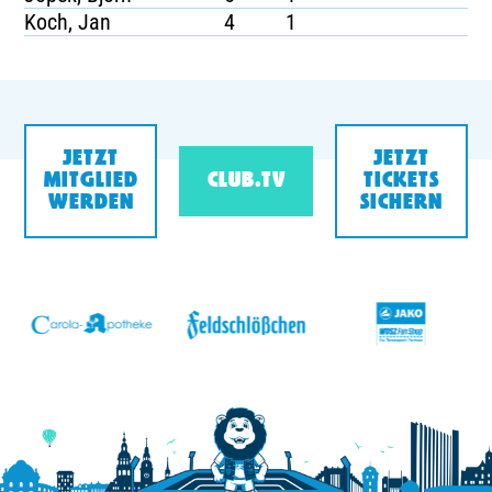
Koch, Jan
4
1
JETZT
JETZT
MITGLIED
CLUB.TV
TICKETS
WERDEN
SICHERN
v