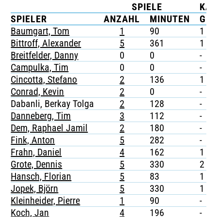
SPIELE
KA
TICKETING
SPIELER
ANZAHL
MINUTEN
G
Baumgart, Tom
1
90
1
Bittroff, Alexander
5
361
1
Breitfelder, Danny
0
0
-
Campulka, Tim
0
0
-
Cincotta, Stefano
2
136
1
Conrad, Kevin
2
0
-
Dabanli, Berkay Tolga
2
128
-
Danneberg, Tim
3
112
-
Dem, Raphael Jamil
2
180
-
Fink, Anton
5
282
-
Frahn, Daniel
4
162
1
Grote, Dennis
5
330
2
Hansch, Florian
5
83
1
Jopek, Björn
5
330
1
Kleinheider, Pierre
1
90
-
Koch, Jan
4
196
-