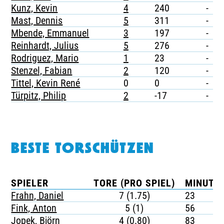
Kunz, Kevin
4
240
-
Mast, Dennis
5
311
-
Mbende, Emmanuel
3
197
-
Reinhardt, Julius
5
276
-
Rodriguez, Mario
1
23
-
Stenzel, Fabian
2
120
-
Tittel, Kevin René
0
0
-
Türpitz, Philip
2
-17
-
BESTE TORSCHÜTZEN
SPIELER
TORE (PRO SPIEL)
MINUTEN
Frahn, Daniel
7 (1.75)
23
Fink, Anton
5 (1)
56
Jopek, Björn
4 (0.80)
83