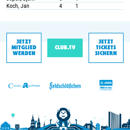
Koch, Jan
4
1
JETZT
JETZT
MITGLIED
CLUB.TV
TICKETS
WERDEN
SICHERN
v