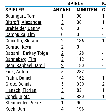
SPIELE
KA
TICKETING
SPIELER
ANZAHL
MINUTEN
G
Baumgart, Tom
1
90
1
Bittroff, Alexander
5
361
1
Breitfelder, Danny
0
0
-
Campulka, Tim
0
0
-
Cincotta, Stefano
2
136
1
Conrad, Kevin
2
0
-
Dabanli, Berkay Tolga
2
128
-
Danneberg, Tim
3
112
-
Dem, Raphael Jamil
2
180
-
Fink, Anton
5
282
-
Frahn, Daniel
4
162
1
Grote, Dennis
5
330
2
Hansch, Florian
5
83
1
Jopek, Björn
5
330
1
Kleinheider, Pierre
1
90
-
Koch, Jan
4
196
-