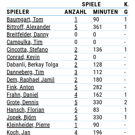
SPIELE
KA
TICKETING
SPIELER
ANZAHL
MINUTEN
G
Baumgart, Tom
1
90
1
Bittroff, Alexander
5
361
1
Breitfelder, Danny
0
0
-
Campulka, Tim
0
0
-
Cincotta, Stefano
2
136
1
Conrad, Kevin
2
0
-
Dabanli, Berkay Tolga
2
128
-
Danneberg, Tim
3
112
-
Dem, Raphael Jamil
2
180
-
Fink, Anton
5
282
-
Frahn, Daniel
4
162
1
Grote, Dennis
5
330
2
Hansch, Florian
5
83
1
Jopek, Björn
5
330
1
Kleinheider, Pierre
1
90
-
Koch, Jan
4
196
-