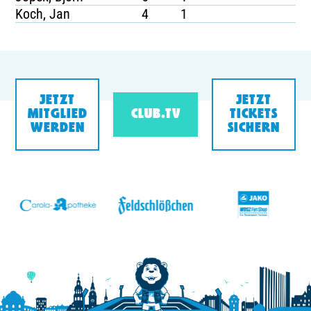
Koch, Jan
4
1
JETZT
JETZT
MITGLIED
CLUB.TV
TICKETS
WERDEN
SICHERN
v