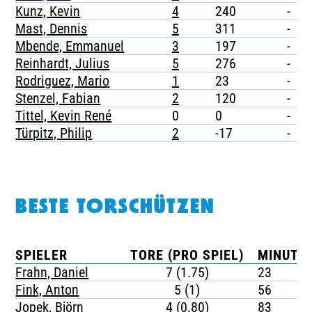
Kunz, Kevin
4
240
-
Mast, Dennis
5
311
-
Mbende, Emmanuel
3
197
-
Reinhardt, Julius
5
276
-
Rodriguez, Mario
1
23
-
Stenzel, Fabian
2
120
-
Tittel, Kevin René
0
0
-
Türpitz, Philip
2
-17
-
BESTE TORSCHÜTZEN
SPIELER
TORE (PRO SPIEL)
MINUTEN
Frahn, Daniel
7 (1.75)
23
Fink, Anton
5 (1)
56
Jopek, Björn
4 (0.80)
83