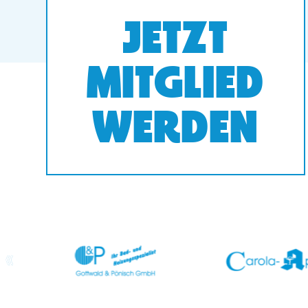
JETZT
MITGLIED
WERDEN
prev