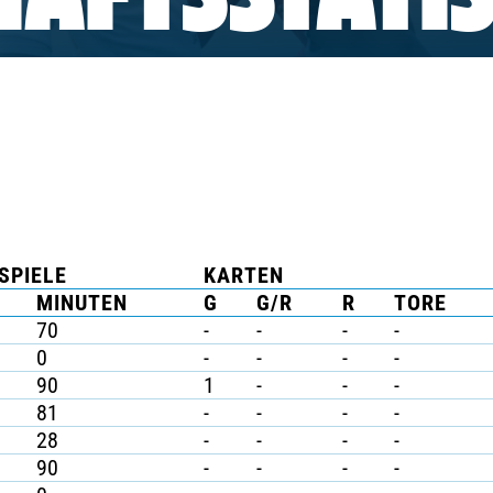
AFTSSTATIS
SPIELE
KARTEN
MINUTEN
G
G/R
R
TORE
70
-
-
-
-
0
-
-
-
-
90
1
-
-
-
81
-
-
-
-
28
-
-
-
-
90
-
-
-
-