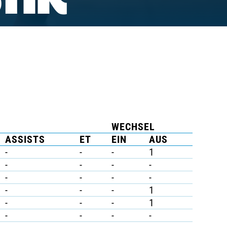
TIK
WECHSEL
ASSISTS
ET
EIN
AUS
-
-
-
1
-
-
-
-
-
-
-
-
-
-
-
1
-
-
-
1
-
-
-
-