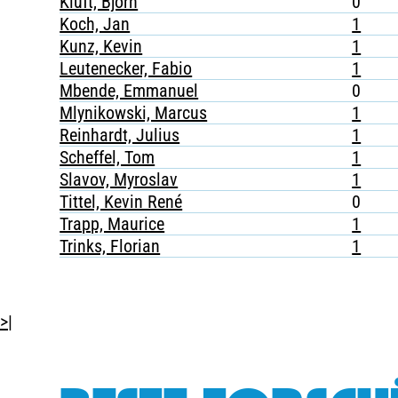
Kluft, Björn
0
Koch, Jan
1
Kunz, Kevin
1
Leutenecker, Fabio
1
Mbende, Emmanuel
0
Mlynikowski, Marcus
1
Reinhardt, Julius
1
Scheffel, Tom
1
Slavov, Myroslav
1
Tittel, Kevin René
0
Trapp, Maurice
1
Trinks, Florian
1
>|