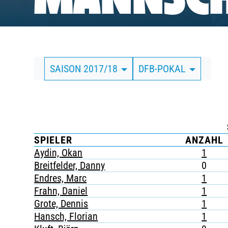
MANNSCH
BUSINESS
SÜDKURVE
SAISON 2017/18
DFB-POKAL
TICKETING
SPIELER
ANZAHL
Aydin, Okan
1
Breitfelder, Danny
0
Endres, Marc
1
Frahn, Daniel
1
Grote, Dennis
1
Hansch, Florian
1