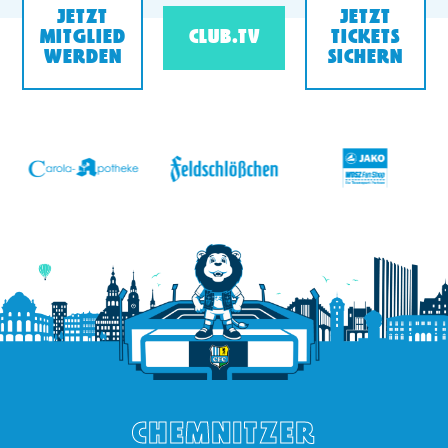
JETZT
JETZT
MITGLIED
CLUB.TV
TICKETS
WERDEN
SICHERN
v
CHEMNITZER