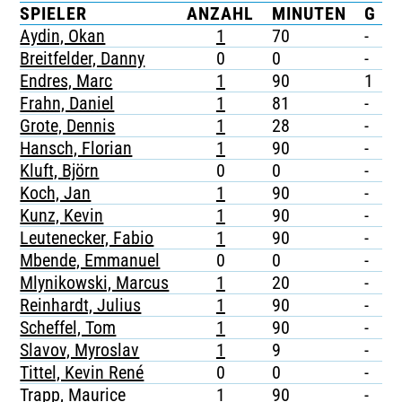
SPIELER
ANZAHL
MINUTEN
G
TICKETING
Aydin, Okan
1
70
-
-
Breitfelder, Danny
0
0
-
-
Endres, Marc
1
90
1
-
Frahn, Daniel
1
81
-
-
Grote, Dennis
1
28
-
-
Hansch, Florian
1
90
-
-
Kluft, Björn
0
0
-
-
Koch, Jan
1
90
-
-
Kunz, Kevin
1
90
-
-
Leutenecker, Fabio
1
90
-
-
Mbende, Emmanuel
0
0
-
-
Mlynikowski, Marcus
1
20
-
-
Reinhardt, Julius
1
90
-
-
Scheffel, Tom
1
90
-
-
Slavov, Myroslav
1
9
-
-
Tittel, Kevin René
0
0
-
-
Trapp, Maurice
1
90
-
-