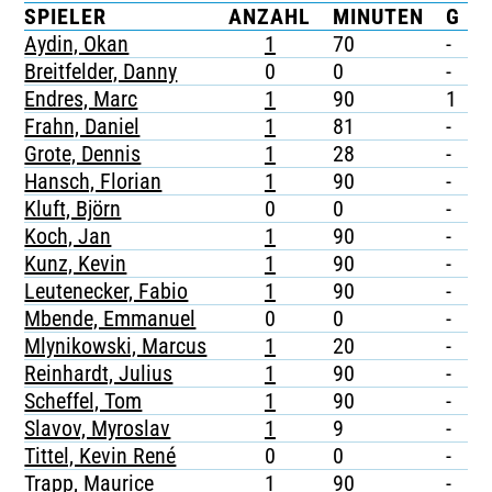
SPIELER
ANZAHL
MINUTEN
G
TICKETING
Aydin, Okan
1
70
-
-
Breitfelder, Danny
0
0
-
-
Endres, Marc
1
90
1
-
Frahn, Daniel
1
81
-
-
Grote, Dennis
1
28
-
-
Hansch, Florian
1
90
-
-
Kluft, Björn
0
0
-
-
Koch, Jan
1
90
-
-
Kunz, Kevin
1
90
-
-
Leutenecker, Fabio
1
90
-
-
Mbende, Emmanuel
0
0
-
-
Mlynikowski, Marcus
1
20
-
-
Reinhardt, Julius
1
90
-
-
Scheffel, Tom
1
90
-
-
Slavov, Myroslav
1
9
-
-
Tittel, Kevin René
0
0
-
-
Trapp, Maurice
1
90
-
-