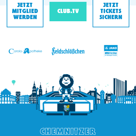
JETZT
JETZT
MITGLIED
CLUB.TV
TICKETS
WERDEN
SICHERN
v
CHEMNITZER