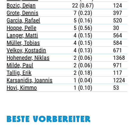
Bozic, Dejan
22 (0.67)
124
Grote, Dennis
7 (0.23)
397
Garcia, Rafael
5 (0.16)
520
Hoppe, Pelle
5 (0.56)
30
Langer, Matti
4 (0.15)
564
Müller, Tobias
4 (0.15)
584
Velkov, Kostadin
4 (0.13)
671
Hoheneder, Niklas
2 (0.06)
1368
Milde, Paul
2 (0.06)
971
Tallig, Erik
2 (0.18)
117
Karsanidis, Ioannis
1 (0.04)
1224
Hovi, Kimmo
1 (0.10)
53
BESTE VORBEREITER