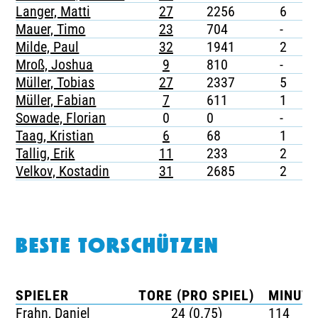
Langer, Matti
27
2256
6
-
Mauer, Timo
23
704
-
-
Milde, Paul
32
1941
2
-
Mroß, Joshua
9
810
-
-
Müller, Tobias
27
2337
5
-
Müller, Fabian
7
611
1
-
Sowade, Florian
0
0
-
-
Taag, Kristian
6
68
1
-
Tallig, Erik
11
233
2
-
Velkov, Kostadin
31
2685
2
-
BESTE TORSCHÜTZEN
SPIELER
TORE (PRO SPIEL)
MINUTE
Frahn, Daniel
24 (0.75)
114