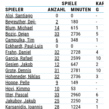
SPIELE
KART
TICKETING
SPIELER
ANZAHL
MINUTEN
G
G
Aloi, Santiago
0
0
-
-
Beyreuther, Deji-
2
180
-
-
Blum, Michael
14
615
1
1
Bozic, Dejan
33
2736
5
-
Campulka, Tim
6
348
1
-
Eckhardt, Paul-Luis
0
0
-
-
Frahn, Daniel
32
2728
4
-
Garcia, Rafael
32
2599
10
-
Gesien, Jakob
12
647
2
-
Grote, Dennis
31
2781
10
-
Hoheneder, Niklas
32
2736
3
-
Hoppe, Pelle
9
149
-
-
Hovi, Kimmo
10
53
-
-
Itter, Pascal
33
2960
6
-
Jakubov, Jakub
25
2250
2
-
Karsanidis, Ioannis
28
1224
1
-