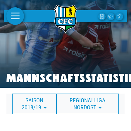
AKTUELLES
1. MANNSCHAFT
FRAUEN
CAMPUS
MANNSCHAFTSSTATISTI
CLUB
SAISON
REGIONALLIGA
CLUBMITGLIEDSCHAFT
2018/19
NORDOST
BUSINESS
SÜDKURVE