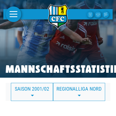
AKTUELLES
1. MANNSCHAFT
FRAUEN
CAMPUS
MANNSCHAFTSSTATISTI
CLUB
SAISON 2001/02
REGIONALLIGA NORD
CLUBMITGLIEDSCHAFT
BUSINESS
SÜDKURVE