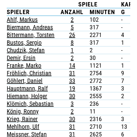
SPIELE
KART
TICKETING
SPIELER
ANZAHL
MINUTEN
G
G
Ahlf, Markus
2
102
-
-
Biermann, Andreas
5
317
-
-
Bittermann, Torsten
26
2271
4
-
Bustos, Sergio
8
317
1
-
Chudzik, Stefan
1
2
-
-
Demir, Ersin
2
30
-
-
Franke, Marko
14
1121
1
-
Fröhlich, Christian
31
2754
9
-
Göhlert, Daniel
33
2772
7
-
Hauptmann, Ralf
19
1367
3
-
Hiemann, Holger
30
2555
2
-
Klömich, Sebastian
3
236
-
-
König, Ronny
2
11
-
-
Krieg, Rainer
30
2316
3
-
Mehlhorn, Ulf
31
2710
13
1
Meissner, Stefan
31
2625
6
-