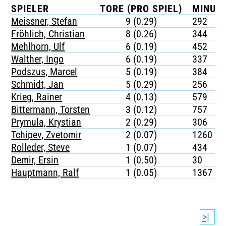
SPIELER
TORE (PRO SPIEL)
MINUTE
Meissner, Stefan
9 (0.29)
292
Fröhlich, Christian
8 (0.26)
344
Mehlhorn, Ulf
6 (0.19)
452
Walther, Ingo
6 (0.19)
337
Podszus, Marcel
5 (0.19)
384
Schmidt, Jan
5 (0.29)
256
Krieg, Rainer
4 (0.13)
579
Bittermann, Torsten
3 (0.12)
757
Prymula, Krystian
2 (0.29)
306
Tchipev, Zvetomir
2 (0.07)
1260
Rolleder, Steve
1 (0.07)
434
Demir, Ersin
1 (0.50)
30
Hauptmann, Ralf
1 (0.05)
1367
>|