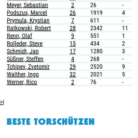
Meyer, Sebastian
2
26
-
-
Podszus, Marcel
26
1919
4
-
Prymula, Krystian
7
611
-
-
Ratkowski, Robert
28
2342
11
2
Renn, Olaf
9
551
1
-
Rolleder, Steve
15
434
2
-
Schmidt, Jan
17
1280
3
1
Süßner, Steffen
4
268
-
-
Tchipev, Zvetomir
29
2520
9
-
Walther, Ingo
32
2021
5
-
Werner, Rico
2
76
-
-
>|
BESTE TORSCHÜTZEN