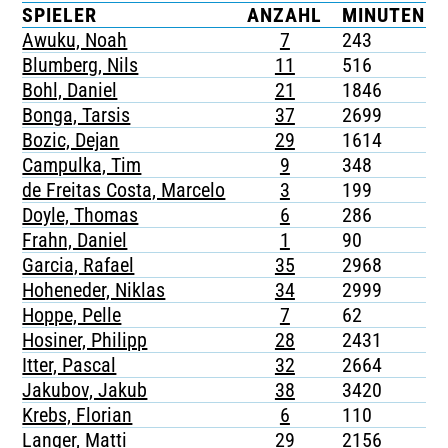
SPIELER
ANZAHL
MINUTEN
TICKETING
Awuku, Noah
7
243
Blumberg, Nils
11
516
Bohl, Daniel
21
1846
Bonga, Tarsis
37
2699
Bozic, Dejan
29
1614
Campulka, Tim
9
348
de Freitas Costa, Marcelo
3
199
Doyle, Thomas
6
286
Frahn, Daniel
1
90
Garcia, Rafael
35
2968
Hoheneder, Niklas
34
2999
Hoppe, Pelle
7
62
Hosiner, Philipp
28
2431
Itter, Pascal
32
2664
Jakubov, Jakub
38
3420
Krebs, Florian
6
110
Langer, Matti
29
2156