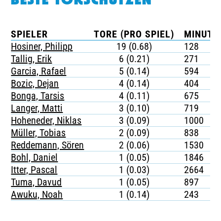
BESTE TORSCHÜTZEN
SPIELER
TORE (PRO SPIEL)
MINUTE
Hosiner, Philipp
19 (0.68)
128
Tallig, Erik
6 (0.21)
271
Garcia, Rafael
5 (0.14)
594
Bozic, Dejan
4 (0.14)
404
Bonga, Tarsis
4 (0.11)
675
Langer, Matti
3 (0.10)
719
Hoheneder, Niklas
3 (0.09)
1000
Müller, Tobias
2 (0.09)
838
Reddemann, Sören
2 (0.06)
1530
Bohl, Daniel
1 (0.05)
1846
Itter, Pascal
1 (0.03)
2664
Tuma, Davud
1 (0.05)
897
Awuku, Noah
1 (0.14)
243