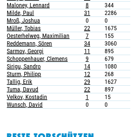
Maloney, Lennard
8
344
Milde, Paul
31
2286
Mroß, Joshua
0
0
Müller, Tobias
22
1675
Oesterhelweg, Maximilian
7
155
Reddemann, Sören
34
3060
Sarmov, Georgi
11
895
Schoppenhauer, Clemens
9
679
Sirigu, Sandro
14
1080
Sturm, Philipp
12
268
Tallig, Erik
29
1627
Tuma, Davud
22
897
Velkov, Kostadin
1
15
Wunsch, David
0
0