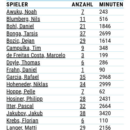
SPIELER
ANZAHL
MINUTEN
TICKETING
Awuku, Noah
7
243
Blumberg, Nils
11
516
Bohl, Daniel
21
1846
Bonga, Tarsis
37
2699
Bozic, Dejan
29
1614
Campulka, Tim
9
348
de Freitas Costa, Marcelo
3
199
Doyle, Thomas
6
286
Frahn, Daniel
1
90
Garcia, Rafael
35
2968
Hoheneder, Niklas
34
2999
Hoppe, Pelle
7
62
Hosiner, Philipp
28
2431
Itter, Pascal
32
2664
Jakubov, Jakub
38
3420
Krebs, Florian
6
110
Langer, Matti
29
2156