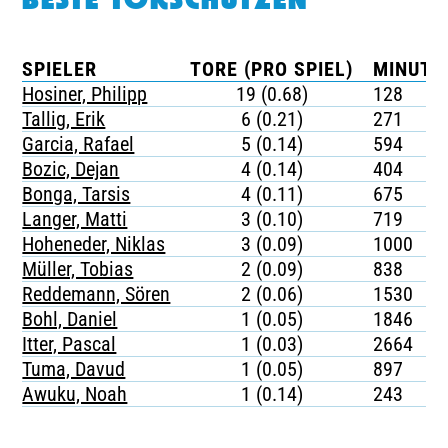
BESTE TORSCHÜTZEN
SPIELER
TORE (PRO SPIEL)
MINUTE
Hosiner, Philipp
19 (0.68)
128
Tallig, Erik
6 (0.21)
271
Garcia, Rafael
5 (0.14)
594
Bozic, Dejan
4 (0.14)
404
Bonga, Tarsis
4 (0.11)
675
Langer, Matti
3 (0.10)
719
Hoheneder, Niklas
3 (0.09)
1000
Müller, Tobias
2 (0.09)
838
Reddemann, Sören
2 (0.06)
1530
Bohl, Daniel
1 (0.05)
1846
Itter, Pascal
1 (0.03)
2664
Tuma, Davud
1 (0.05)
897
Awuku, Noah
1 (0.14)
243