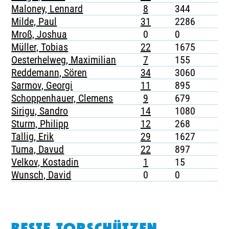
Maloney, Lennard
8
344
Milde, Paul
31
2286
Mroß, Joshua
0
0
Müller, Tobias
22
1675
Oesterhelweg, Maximilian
7
155
Reddemann, Sören
34
3060
Sarmov, Georgi
11
895
Schoppenhauer, Clemens
9
679
Sirigu, Sandro
14
1080
Sturm, Philipp
12
268
Tallig, Erik
29
1627
Tuma, Davud
22
897
Velkov, Kostadin
1
15
Wunsch, David
0
0