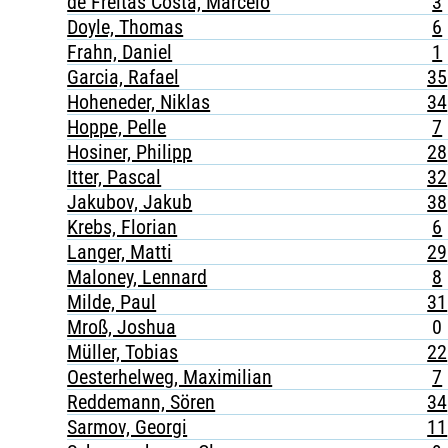
de Freitas Costa, Marcelo
3
Doyle, Thomas
6
Frahn, Daniel
1
Garcia, Rafael
35
Hoheneder, Niklas
34
Hoppe, Pelle
7
Hosiner, Philipp
28
Itter, Pascal
32
Jakubov, Jakub
38
Krebs, Florian
6
Langer, Matti
29
Maloney, Lennard
8
Milde, Paul
31
Mroß, Joshua
0
Müller, Tobias
22
Oesterhelweg, Maximilian
7
Reddemann, Sören
34
Sarmov, Georgi
11