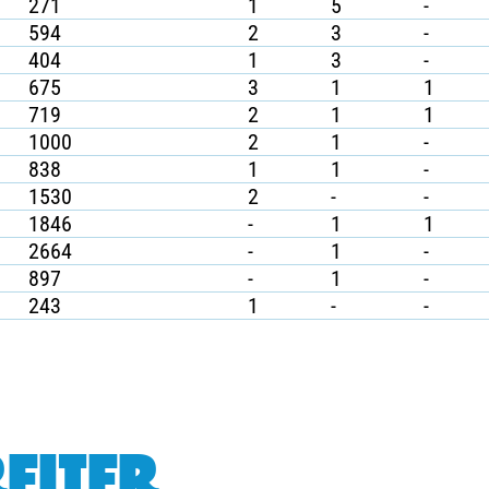
271
1
5
-
594
2
3
-
404
1
3
-
675
3
1
1
719
2
1
1
1000
2
1
-
838
1
1
-
1530
2
-
-
1846
-
1
1
2664
-
1
-
897
-
1
-
243
1
-
-
EITER