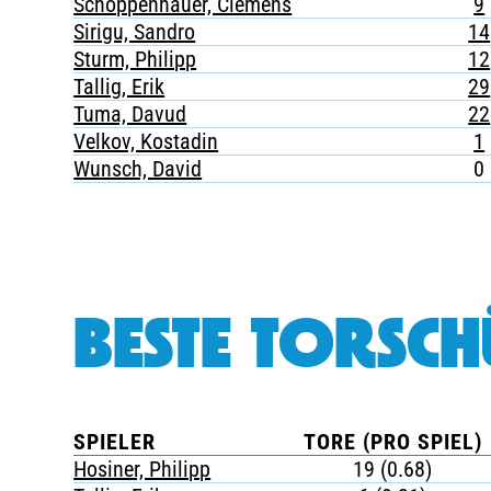
Schoppenhauer, Clemens
9
Sirigu, Sandro
14
Sturm, Philipp
12
Tallig, Erik
29
Tuma, Davud
22
Velkov, Kostadin
1
Wunsch, David
0
BESTE TORSCH
SPIELER
TORE (PRO SPIEL)
Hosiner, Philipp
19 (0.68)