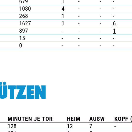
679
1
-
-
-
1080
4
-
-
-
268
1
-
-
-
1627
1
-
-
6
897
-
-
-
1
15
-
-
-
-
0
-
-
-
-
ÜTZEN
MINUTEN JE TOR
HEIM
AUSW
KOPF 
128
12
7
-