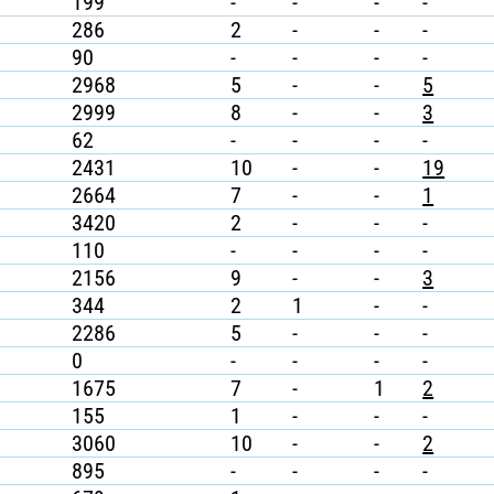
199
-
-
-
-
286
2
-
-
-
90
-
-
-
-
2968
5
-
-
5
2999
8
-
-
3
62
-
-
-
-
2431
10
-
-
19
2664
7
-
-
1
3420
2
-
-
-
110
-
-
-
-
2156
9
-
-
3
344
2
1
-
-
2286
5
-
-
-
0
-
-
-
-
1675
7
-
1
2
155
1
-
-
-
3060
10
-
-
2
895
-
-
-
-