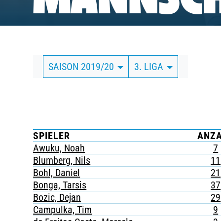
MANNSCH
BUSINESS
SÜDKURVE
SAISON 2019/20
3. LIGA
TICKETING
SPIELER
ANZ
Awuku, Noah
7
Blumberg, Nils
11
Bohl, Daniel
21
Bonga, Tarsis
37
Bozic, Dejan
29
Campulka, Tim
9