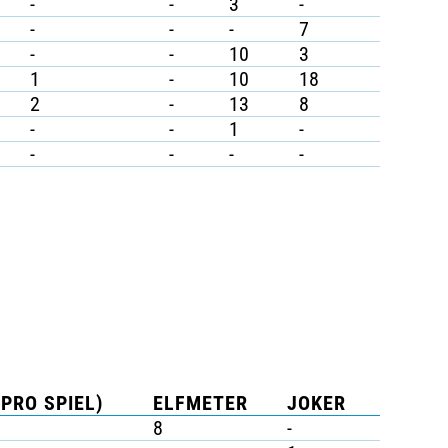
-
-
3
-
-
-
-
7
-
-
10
3
1
-
10
18
2
-
13
8
-
-
1
-
-
-
-
-
(PRO SPIEL)
ELFMETER
JOKER
8
-