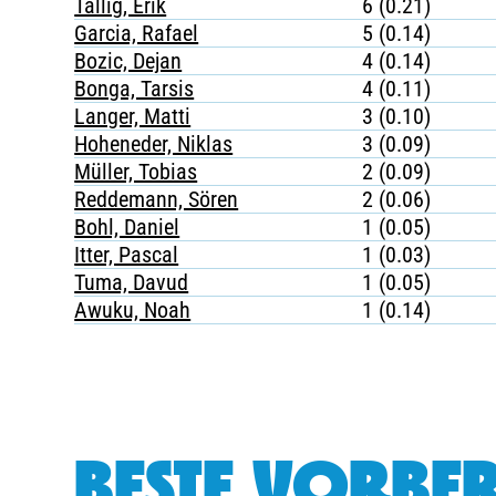
Tallig, Erik
6 (0.21)
Garcia, Rafael
5 (0.14)
Bozic, Dejan
4 (0.14)
Bonga, Tarsis
4 (0.11)
Langer, Matti
3 (0.10)
Hoheneder, Niklas
3 (0.09)
Müller, Tobias
2 (0.09)
Reddemann, Sören
2 (0.06)
Bohl, Daniel
1 (0.05)
Itter, Pascal
1 (0.03)
Tuma, Davud
1 (0.05)
Awuku, Noah
1 (0.14)
BESTE VORBER