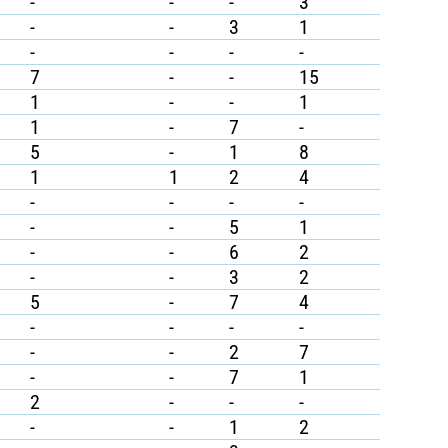
-
-
-
3
-
-
3
1
-
-
-
-
7
-
-
15
1
-
-
1
1
-
7
-
5
-
1
8
1
1
2
4
-
-
-
-
-
-
5
1
-
-
6
2
-
-
3
2
5
-
7
4
-
-
-
-
-
-
2
7
-
-
7
1
2
-
-
-
-
-
1
2