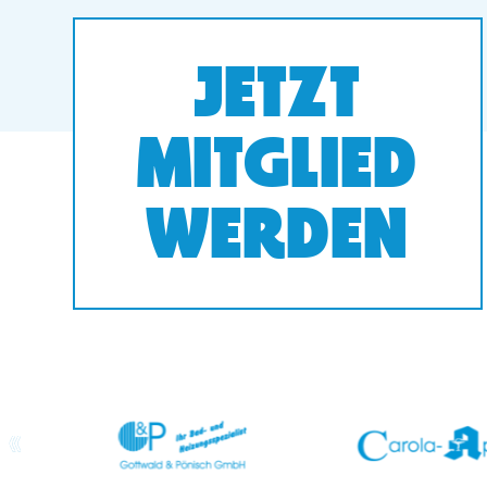
JETZT
MITGLIED
WERDEN
prev