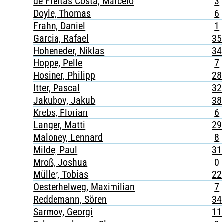
de Freitas Costa, Marcelo
3
Doyle, Thomas
6
Frahn, Daniel
1
Garcia, Rafael
35
Hoheneder, Niklas
34
Hoppe, Pelle
7
Hosiner, Philipp
28
Itter, Pascal
32
Jakubov, Jakub
38
Krebs, Florian
6
Langer, Matti
29
Maloney, Lennard
8
Milde, Paul
31
Mroß, Joshua
0
Müller, Tobias
22
Oesterhelweg, Maximilian
7
Reddemann, Sören
34
Sarmov, Georgi
11