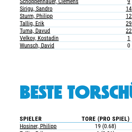
Schoppenhauer, Clemens
9
Sirigu, Sandro
14
Sturm, Philipp
12
Tallig, Erik
29
Tuma, Davud
22
Velkov, Kostadin
1
Wunsch, David
0
BESTE TORSCH
SPIELER
TORE (PRO SPIEL)
Hosiner, Philipp
19 (0.68)