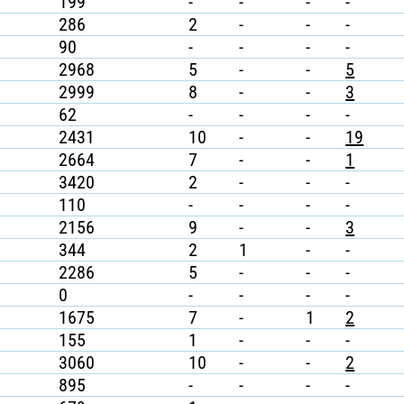
199
-
-
-
-
286
2
-
-
-
90
-
-
-
-
2968
5
-
-
5
2999
8
-
-
3
62
-
-
-
-
2431
10
-
-
19
2664
7
-
-
1
3420
2
-
-
-
110
-
-
-
-
2156
9
-
-
3
344
2
1
-
-
2286
5
-
-
-
0
-
-
-
-
1675
7
-
1
2
155
1
-
-
-
3060
10
-
-
2
895
-
-
-
-