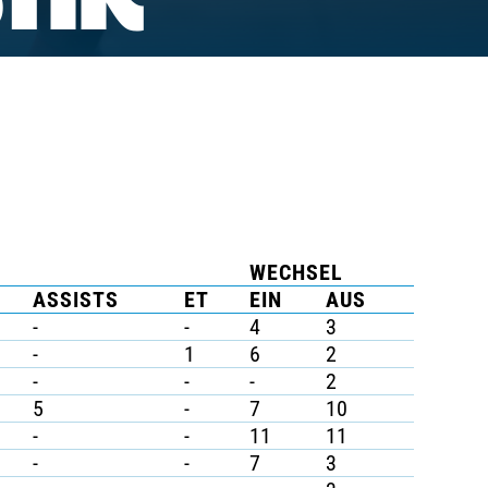
TIK
WECHSEL
ASSISTS
ET
EIN
AUS
-
-
4
3
-
1
6
2
-
-
-
2
5
-
7
10
-
-
11
11
-
-
7
3