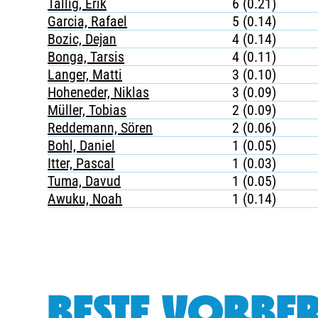
Tallig, Erik
6 (0.21)
Garcia, Rafael
5 (0.14)
Bozic, Dejan
4 (0.14)
Bonga, Tarsis
4 (0.11)
Langer, Matti
3 (0.10)
Hoheneder, Niklas
3 (0.09)
Müller, Tobias
2 (0.09)
Reddemann, Sören
2 (0.06)
Bohl, Daniel
1 (0.05)
Itter, Pascal
1 (0.03)
Tuma, Davud
1 (0.05)
Awuku, Noah
1 (0.14)
BESTE VORBER