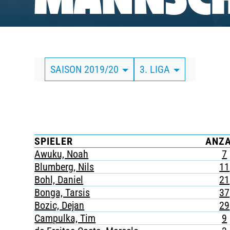
MANNSCH
BUSINESS
SÜDKURVE
SAISON 2019/20
3. LIGA
TICKETING
SPIELER
ANZ
Awuku, Noah
7
Blumberg, Nils
11
Bohl, Daniel
21
Bonga, Tarsis
37
Bozic, Dejan
29
Campulka, Tim
9