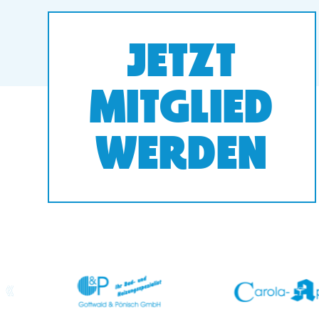
JETZT
MITGLIED
WERDEN
prev