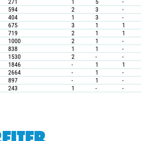
271
1
5
-
594
2
3
-
404
1
3
-
675
3
1
1
719
2
1
1
1000
2
1
-
838
1
1
-
1530
2
-
-
1846
-
1
1
2664
-
1
-
897
-
1
-
243
1
-
-
EITER