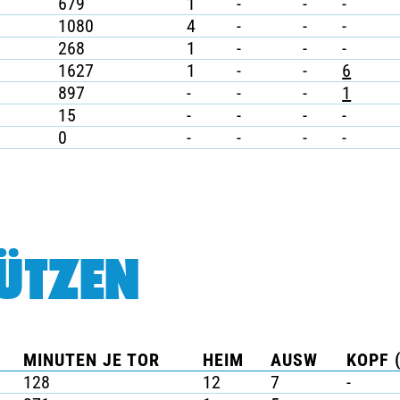
679
1
-
-
-
1080
4
-
-
-
268
1
-
-
-
1627
1
-
-
6
897
-
-
-
1
15
-
-
-
-
0
-
-
-
-
ÜTZEN
MINUTEN JE TOR
HEIM
AUSW
KOPF 
128
12
7
-