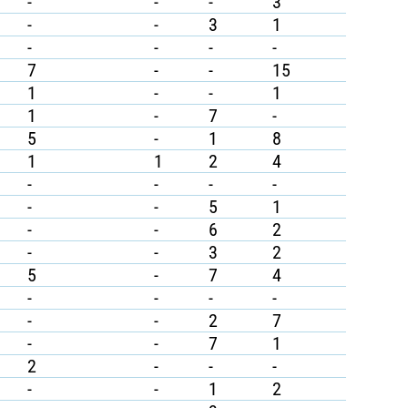
-
-
-
3
-
-
3
1
-
-
-
-
7
-
-
15
1
-
-
1
1
-
7
-
5
-
1
8
1
1
2
4
-
-
-
-
-
-
5
1
-
-
6
2
-
-
3
2
5
-
7
4
-
-
-
-
-
-
2
7
-
-
7
1
2
-
-
-
-
-
1
2