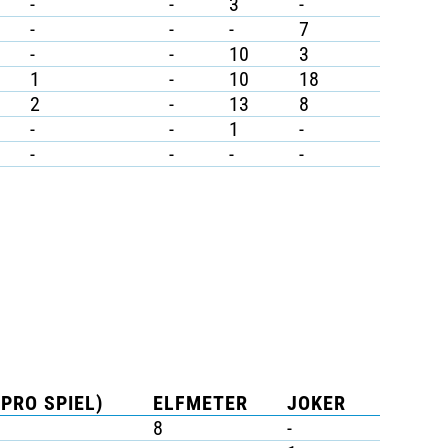
-
-
3
-
-
-
-
7
-
-
10
3
1
-
10
18
2
-
13
8
-
-
1
-
-
-
-
-
(PRO SPIEL)
ELFMETER
JOKER
8
-