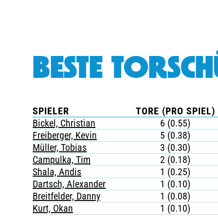
BESTE TORSCH
SPIELER
TORE (PRO SPIEL)
Bickel, Christian
6 (0.55)
Freiberger, Kevin
5 (0.38)
Müller, Tobias
3 (0.30)
Campulka, Tim
2 (0.18)
Shala, Andis
1 (0.25)
Dartsch, Alexander
1 (0.10)
Breitfelder, Danny
1 (0.08)
Kurt, Okan
1 (0.10)