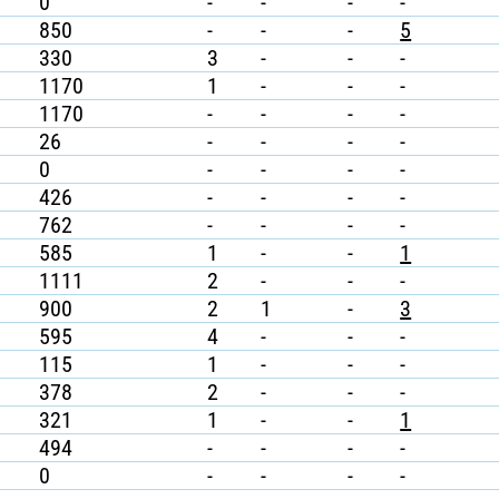
0
-
-
-
-
850
-
-
-
5
330
3
-
-
-
1170
1
-
-
-
1170
-
-
-
-
26
-
-
-
-
0
-
-
-
-
426
-
-
-
-
762
-
-
-
-
585
1
-
-
1
1111
2
-
-
-
900
2
1
-
3
595
4
-
-
-
115
1
-
-
-
378
2
-
-
-
321
1
-
-
1
494
-
-
-
-
0
-
-
-
-