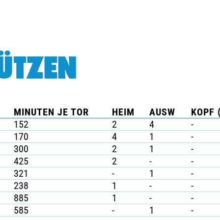
ÜTZEN
MINUTEN JE TOR
HEIM
AUSW
KOPF 
152
2
4
-
170
4
1
-
300
2
1
-
425
2
-
-
321
-
1
-
238
1
-
-
885
1
-
-
585
-
1
-