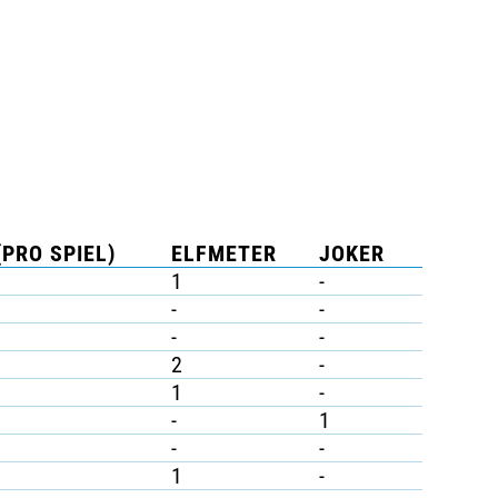
(PRO SPIEL)
ELFMETER
JOKER
1
-
-
-
-
-
2
-
1
-
-
1
-
-
1
-