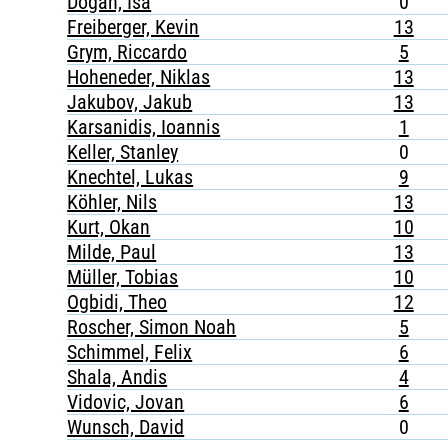
Dogan, Isa
0
Freiberger, Kevin
13
Grym, Riccardo
5
Hoheneder, Niklas
13
Jakubov, Jakub
13
Karsanidis, Ioannis
1
Keller, Stanley
0
Knechtel, Lukas
9
Köhler, Nils
13
Kurt, Okan
10
Milde, Paul
13
Müller, Tobias
10
Ogbidi, Theo
12
Roscher, Simon Noah
5
Schimmel, Felix
6
Shala, Andis
4
Vidovic, Jovan
6
Wunsch, David
0