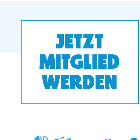
JETZT
MITGLIED
WERDEN