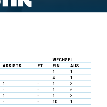
TIK
WECHSEL
ASSISTS
ET
EIN
AUS
-
-
1
1
-
-
4
1
1
-
1
3
-
-
1
6
1
-
1
3
-
-
10
1