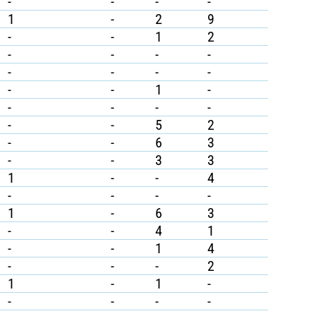
-
-
-
-
1
-
2
9
-
-
1
2
-
-
-
-
-
-
-
-
-
-
1
-
-
-
-
-
-
-
5
2
-
-
6
3
-
-
3
3
1
-
-
4
-
-
-
-
1
-
6
3
-
-
4
1
-
-
1
4
-
-
-
2
1
-
1
-
-
-
-
-