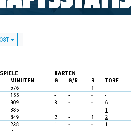
AFTSSTATIS
DOST
SPIELE
KARTEN
MINUTEN
G
G/R
R
TORE
576
-
-
1
-
155
-
-
-
-
909
3
-
-
6
885
1
-
-
1
849
2
-
1
2
238
1
-
-
1