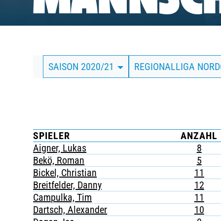
MANNSCH
BUSINESS
SÜDKURVE
SAISON 2020/21
REGIONALLIGA NOR
TICKETING
SPIELER
ANZAHL
Aigner, Lukas
8
Bekö, Roman
5
Bickel, Christian
11
Breitfelder, Danny
12
Campulka, Tim
11
Dartsch, Alexander
10