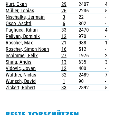
Kurt, Okan
29
2407
4
Müller, Tobias
26
2236
5
-
Nischalke, Jermain
3
22
-
-
Osso, Aschti
6
302
-
-
Pagliuca, Kilian
33
2470
4
-
Pelivan, Dominik
12
970
-
-
Roscher, Max
21
988
1
-
Roscher, Simon Noah
16
512
-
-
Schimmel, Felix
27
1976
2
-
Shala, Andis
13
635
3
-
Vidovic, Jovan
12
400
-
-
Walther, Niclas
32
2489
7
-
Wunsch, David
1
90
-
-
Zickert, Robert
33
2892
5
-