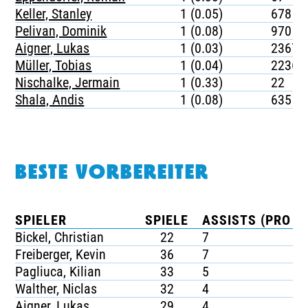
Keller, Stanley
1 (0.05)
678
Pelivan, Dominik
1 (0.08)
970
Aigner, Lukas
1 (0.03)
2367
Müller, Tobias
1 (0.04)
2236
Nischalke, Jermain
1 (0.33)
22
Shala, Andis
1 (0.08)
635
BESTE VORBEREITER
SPIELER
SPIELE
ASSISTS (PRO SP
Bickel, Christian
22
7
Freiberger, Kevin
36
7
Pagliuca, Kilian
33
5
Walther, Niclas
32
4
Aigner, Lukas
29
4