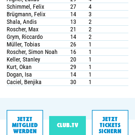
Schimmel, Felix
27
4
Brügmann, Felix
14
3
Shala, Andis
13
2
Roscher, Max
21
2
Grym, Riccardo
14
2
Müller, Tobias
26
1
Roscher, Simon Noah
16
1
Keller, Stanley
20
1
Kurt, Okan
29
1
Dogan, Isa
14
1
Caciel, Benjika
30
1
JETZT
JETZT
MITGLIED
CLUB.TV
TICKETS
WERDEN
SICHERN