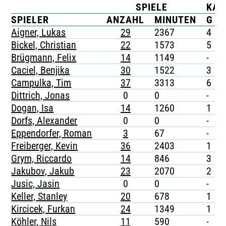
SPIELE
KAR
TICKETING
SPIELER
ANZAHL
MINUTEN
G
Aigner, Lukas
29
2367
4
-
Bickel, Christian
22
1573
5
-
Brügmann, Felix
14
1149
-
-
Caciel, Benjika
30
1522
3
Campulka, Tim
37
3313
6
-
Dittrich, Jonas
0
0
-
-
Dogan, Isa
14
1260
1
-
Dorfs, Alexander
0
0
-
-
Eppendorfer, Roman
3
67
-
-
Freiberger, Kevin
36
2403
1
-
Grym, Riccardo
14
846
3
-
Jakubov, Jakub
23
2070
2
-
Jusic, Jasin
0
0
-
-
Keller, Stanley
20
678
1
-
Kircicek, Furkan
24
1349
1
-
Köhler, Nils
11
590
-
-