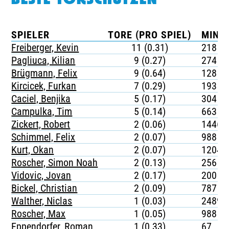
BESTE TORSCHÜTZEN
SPIELER
TORE (PRO SPIEL)
MINU
Freiberger, Kevin
11 (0.31)
218
Pagliuca, Kilian
9 (0.27)
274
Brügmann, Felix
9 (0.64)
128
Kircicek, Furkan
7 (0.29)
193
Caciel, Benjika
5 (0.17)
304
Campulka, Tim
5 (0.14)
663
Zickert, Robert
2 (0.06)
1446
Schimmel, Felix
2 (0.07)
988
Kurt, Okan
2 (0.07)
1204
Roscher, Simon Noah
2 (0.13)
256
Vidovic, Jovan
2 (0.17)
200
Bickel, Christian
2 (0.09)
787
Walther, Niclas
1 (0.03)
2489
Roscher, Max
1 (0.05)
988
Eppendorfer, Roman
1 (0.33)
67