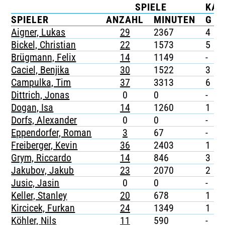
SPIELE
KAR
TICKETING
SPIELER
ANZAHL
MINUTEN
G
Aigner, Lukas
29
2367
4
-
Bickel, Christian
22
1573
5
-
Brügmann, Felix
14
1149
-
-
Caciel, Benjika
30
1522
3
Campulka, Tim
37
3313
6
-
Dittrich, Jonas
0
0
-
-
Dogan, Isa
14
1260
1
-
Dorfs, Alexander
0
0
-
-
Eppendorfer, Roman
3
67
-
-
Freiberger, Kevin
36
2403
1
-
Grym, Riccardo
14
846
3
-
Jakubov, Jakub
23
2070
2
-
Jusic, Jasin
0
0
-
-
Keller, Stanley
20
678
1
-
Kircicek, Furkan
24
1349
1
-
Köhler, Nils
11
590
-
-