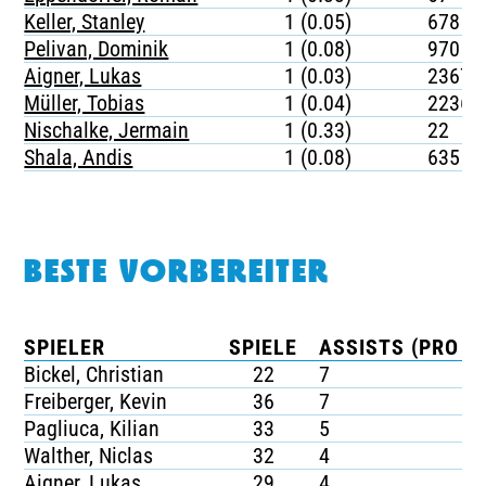
Keller, Stanley
1 (0.05)
678
Pelivan, Dominik
1 (0.08)
970
Aigner, Lukas
1 (0.03)
2367
Müller, Tobias
1 (0.04)
2236
Nischalke, Jermain
1 (0.33)
22
Shala, Andis
1 (0.08)
635
BESTE VORBEREITER
SPIELER
SPIELE
ASSISTS (PRO SP
Bickel, Christian
22
7
Freiberger, Kevin
36
7
Pagliuca, Kilian
33
5
Walther, Niclas
32
4
Aigner, Lukas
29
4