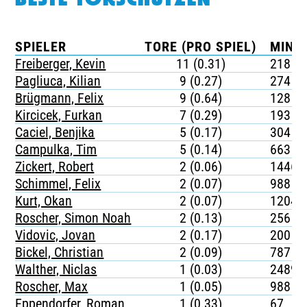
BESTE TORSCHÜTZEN
SPIELER
TORE (PRO SPIEL)
MINU
Freiberger, Kevin
11 (0.31)
218
Pagliuca, Kilian
9 (0.27)
274
Brügmann, Felix
9 (0.64)
128
Kircicek, Furkan
7 (0.29)
193
Caciel, Benjika
5 (0.17)
304
Campulka, Tim
5 (0.14)
663
Zickert, Robert
2 (0.06)
1446
Schimmel, Felix
2 (0.07)
988
Kurt, Okan
2 (0.07)
1204
Roscher, Simon Noah
2 (0.13)
256
Vidovic, Jovan
2 (0.17)
200
Bickel, Christian
2 (0.09)
787
Walther, Niclas
1 (0.03)
2489
Roscher, Max
1 (0.05)
988
Eppendorfer, Roman
1 (0.33)
67