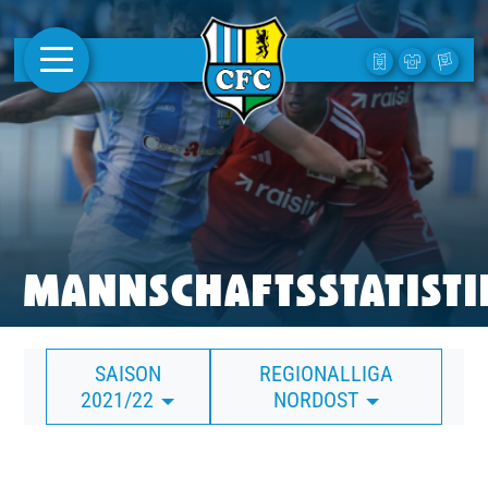
AKTUELLES
1. MANNSCHAFT
FRAUEN
CAMPUS
MANNSCHAFTSSTATISTI
CLUB
SAISON
REGIONALLIGA
CLUBMITGLIEDSCHAFT
2021/22
NORDOST
BUSINESS
SÜDKURVE