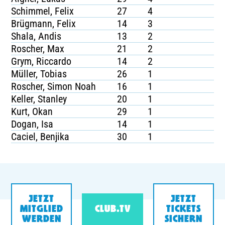
Schimmel, Felix
27
4
Brügmann, Felix
14
3
Shala, Andis
13
2
Roscher, Max
21
2
Grym, Riccardo
14
2
Müller, Tobias
26
1
Roscher, Simon Noah
16
1
Keller, Stanley
20
1
Kurt, Okan
29
1
Dogan, Isa
14
1
Caciel, Benjika
30
1
JETZT
JETZT
MITGLIED
CLUB.TV
TICKETS
WERDEN
SICHERN