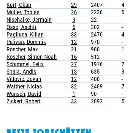
Kurt, Okan
29
2407
4
Müller, Tobias
26
2236
5
-
Nischalke, Jermain
3
22
-
-
Osso, Aschti
6
302
-
-
Pagliuca, Kilian
33
2470
4
-
Pelivan, Dominik
12
970
-
-
Roscher, Max
21
988
1
-
Roscher, Simon Noah
16
512
-
-
Schimmel, Felix
27
1976
2
-
Shala, Andis
13
635
3
-
Vidovic, Jovan
12
400
-
-
Walther, Niclas
32
2489
7
-
Wunsch, David
1
90
-
-
Zickert, Robert
33
2892
5
-