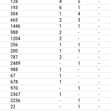
128
4
5
-
193
6
1
-
304
1
4
-
663
2
3
-
1446
1
1
-
988
2
-
-
1204
2
-
-
256
1
1
-
200
1
1
-
787
2
-
-
2489
-
1
-
988
1
-
-
67
1
-
-
678
1
-
-
970
-
1
-
2367
1
-
-
2236
-
1
-
22
-
1
-