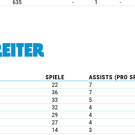
635
-
1
-
EITER
SPIELE
ASSISTS (PRO S
22
7
36
7
33
5
32
4
29
4
27
4
14
3