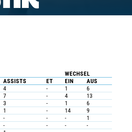
TIK
WECHSEL
ASSISTS
ET
EIN
AUS
4
-
1
6
7
-
4
13
3
-
1
6
1
-
14
9
-
-
-
1
-
-
-
-