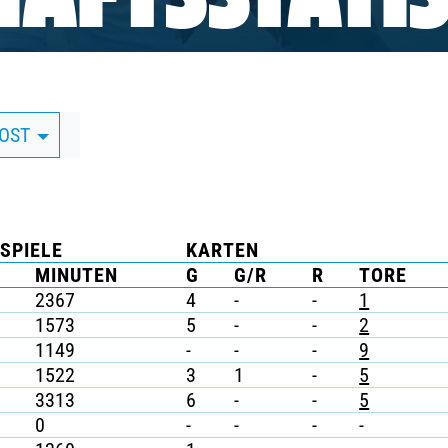
AFTSSTATIS
DOST
SPIELE
KARTEN
MINUTEN
G
G/R
R
TORE
2367
4
-
-
1
1573
5
-
-
2
1149
-
-
-
9
1522
3
1
-
5
3313
6
-
-
5
0
-
-
-
-