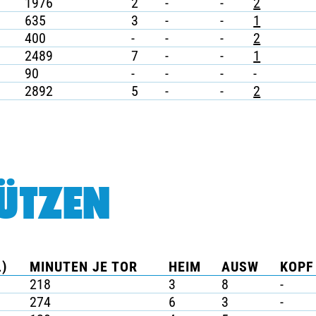
1976
2
-
-
2
635
3
-
-
1
400
-
-
-
2
2489
7
-
-
1
90
-
-
-
-
2892
5
-
-
2
ÜTZEN
)
MINUTEN JE TOR
HEIM
AUSW
KOPF
218
3
8
-
274
6
3
-