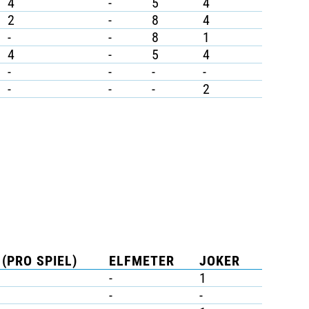
4
-
5
4
2
-
8
4
-
-
8
1
4
-
5
4
-
-
-
-
-
-
-
2
 (PRO SPIEL)
ELFMETER
JOKER
-
1
-
-