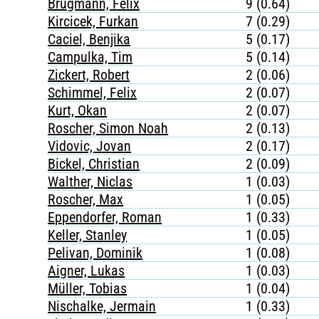
Brügmann, Felix
9 (0.64)
Kircicek, Furkan
7 (0.29)
Caciel, Benjika
5 (0.17)
Campulka, Tim
5 (0.14)
Zickert, Robert
2 (0.06)
Schimmel, Felix
2 (0.07)
Kurt, Okan
2 (0.07)
Roscher, Simon Noah
2 (0.13)
Vidovic, Jovan
2 (0.17)
Bickel, Christian
2 (0.09)
Walther, Niclas
1 (0.03)
Roscher, Max
1 (0.05)
Eppendorfer, Roman
1 (0.33)
Keller, Stanley
1 (0.05)
Pelivan, Dominik
1 (0.08)
Aigner, Lukas
1 (0.03)
Müller, Tobias
1 (0.04)
Nischalke, Jermain
1 (0.33)