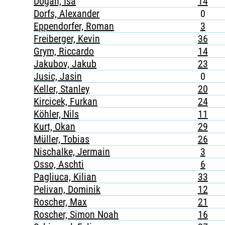
Dogan, Isa
14
Dorfs, Alexander
0
Eppendorfer, Roman
3
Freiberger, Kevin
36
Grym, Riccardo
14
Jakubov, Jakub
23
Jusic, Jasin
0
Keller, Stanley
20
Kircicek, Furkan
24
Köhler, Nils
11
Kurt, Okan
29
Müller, Tobias
26
Nischalke, Jermain
3
Osso, Aschti
6
Pagliuca, Kilian
33
Pelivan, Dominik
12
Roscher, Max
21
Roscher, Simon Noah
16