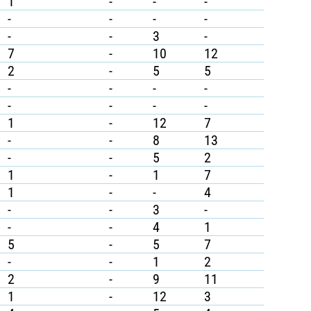
1
-
-
-
-
-
-
-
-
-
3
-
7
-
10
12
2
-
5
5
-
-
-
-
-
-
-
-
1
-
12
7
-
-
8
13
-
-
5
2
1
-
1
7
1
-
-
4
-
-
3
-
-
-
4
1
5
-
5
7
-
-
1
2
2
-
9
11
1
-
12
3