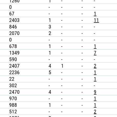
1260
1
-
-
-
0
-
-
-
-
67
-
-
-
1
2403
1
-
-
11
846
3
-
-
-
2070
2
-
-
-
0
-
-
-
-
678
1
-
-
1
1349
1
-
-
7
590
-
-
-
-
2407
4
1
-
2
2236
5
-
-
1
22
-
-
-
1
302
-
-
-
-
2470
4
-
-
9
970
-
-
-
1
988
1
-
-
1
512
-
-
-
2