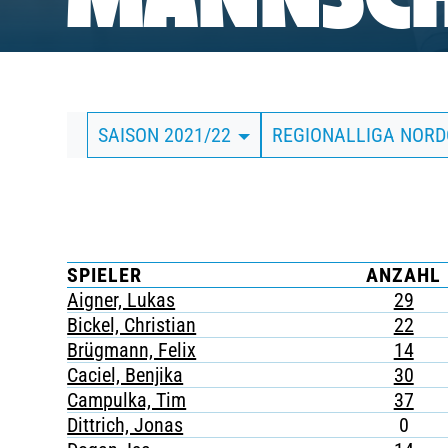
MANNSCH
BUSINESS
SÜDKURVE
SAISON 2021/22
REGIONALLIGA NOR
TICKETING
SPIELER
ANZAHL
Aigner, Lukas
29
Bickel, Christian
22
Brügmann, Felix
14
Caciel, Benjika
30
Campulka, Tim
37
Dittrich, Jonas
0