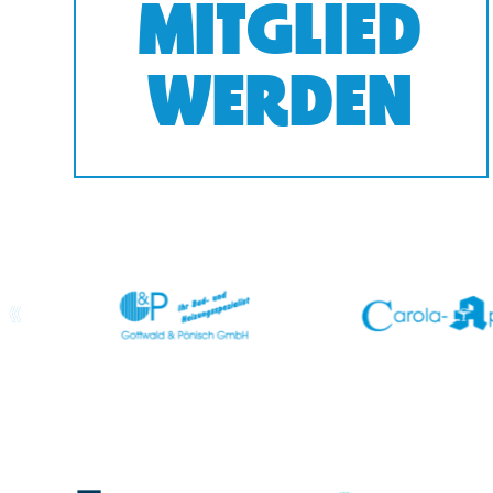
MITGLIED
WERDEN
prev