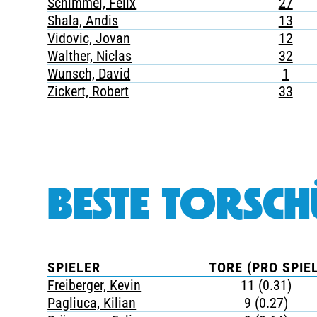
Schimmel, Felix
27
Shala, Andis
13
Vidovic, Jovan
12
Walther, Niclas
32
Wunsch, David
1
Zickert, Robert
33
BESTE TORSCH
SPIELER
TORE (PRO SPIEL
Freiberger, Kevin
11 (0.31)
Pagliuca, Kilian
9 (0.27)