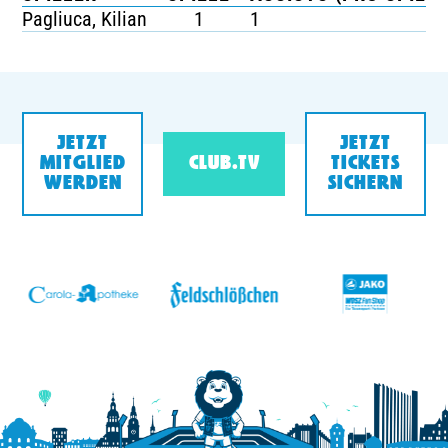
Pagliuca, Kilian
1
1
JETZT
JETZT
MITGLIED
CLUB.TV
TICKETS
WERDEN
SICHERN
v