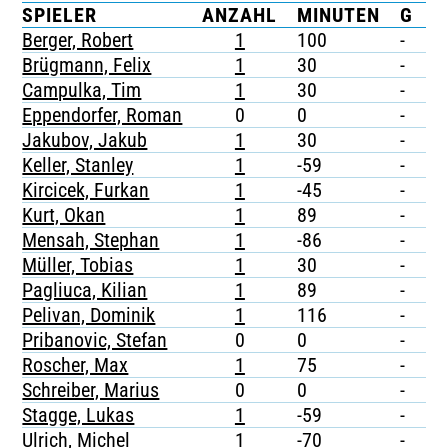
SPIELER
ANZAHL
MINUTEN
G
G
TICKETING
Berger, Robert
1
100
-
-
Brügmann, Felix
1
30
-
-
Campulka, Tim
1
30
-
-
Eppendorfer, Roman
0
0
-
-
Jakubov, Jakub
1
30
-
-
Keller, Stanley
1
-59
-
-
Kircicek, Furkan
1
-45
-
-
Kurt, Okan
1
89
-
-
Mensah, Stephan
1
-86
-
-
Müller, Tobias
1
30
-
-
Pagliuca, Kilian
1
89
-
-
Pelivan, Dominik
1
116
-
-
Pribanovic, Stefan
0
0
-
-
Roscher, Max
1
75
-
-
Schreiber, Marius
0
0
-
-
Stagge, Lukas
1
-59
-
-
Ulrich, Michel
1
-70
-
-