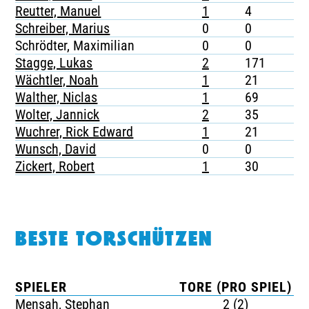
Reutter, Manuel
1
4
Schreiber, Marius
0
0
Schrödter, Maximilian
0
0
Stagge, Lukas
2
171
Wächtler, Noah
1
21
Walther, Niclas
1
69
Wolter, Jannick
2
35
Wuchrer, Rick Edward
1
21
Wunsch, David
0
0
Zickert, Robert
1
30
BESTE TORSCHÜTZEN
SPIELER
TORE (PRO SPIEL)
Mensah, Stephan
2 (2)