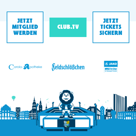
JETZT
JETZT
MITGLIED
CLUB.TV
TICKETS
WERDEN
SICHERN
v