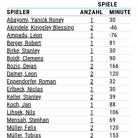
SPIELE
TICKETING
SPIELER
ANZAHL
MINUTEN
Abayomi, Yanick Roney
1
30
Akindele, Kingsley Blessing
2
-46
Ampadu, Leon
1
-76
Berger, Robert
1
81
Birke, Stanley
1
30
Boldt, Clemens
1
90
Bozic, Dejan
2
166
Damer, Leon
2
120
Eppendorfer, Roman
2
32
Erlbeck, Niclas
1
30
Keller, Stanley
2
39
Koch, Jan
1
88
Lihsek, Nils
1
106
Mensah, Stephan
1
69
Müller, Felix
2
120
Müller, Tobias
2
153