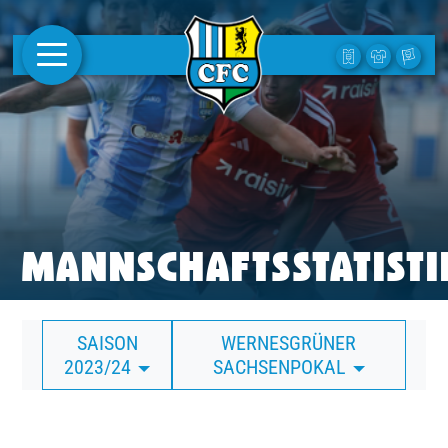
AKTUELLES
1. MANNSCHAFT
FRAUEN
CAMPUS
MANNSCHAFTSSTATISTI
CLUB
SAISON
WERNESGRÜNER
CLUBMITGLIEDSCHAFT
2023/24
SACHSENPOKAL
BUSINESS
SÜDKURVE