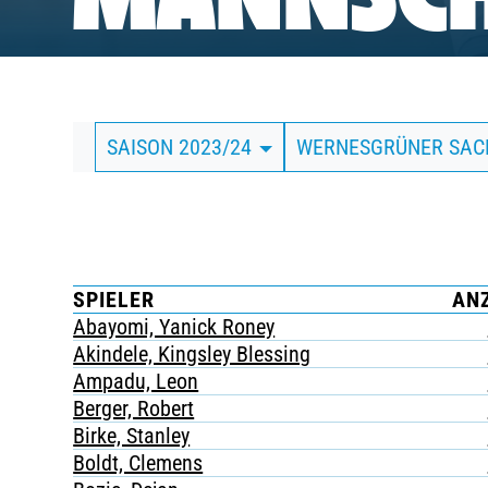
MANNSCH
BUSINESS
SÜDKURVE
SAISON 2023/24
WERNESGRÜNER SA
TICKETING
SPIELER
AN
Abayomi, Yanick Roney
Akindele, Kingsley Blessing
Ampadu, Leon
Berger, Robert
Birke, Stanley
Boldt, Clemens