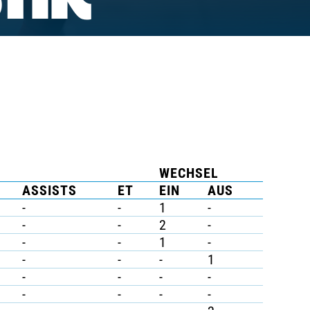
TIK
WECHSEL
ASSISTS
ET
EIN
AUS
-
-
1
-
-
-
2
-
-
-
1
-
-
-
-
1
-
-
-
-
-
-
-
-