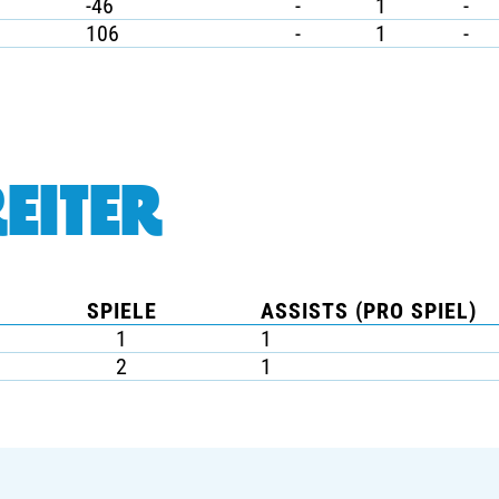
-46
-
1
-
106
-
1
-
EITER
SPIELE
ASSISTS (PRO SPIEL)
1
1
2
1