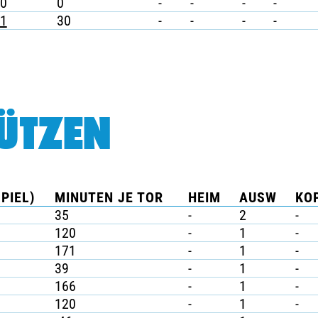
0
0
-
-
-
-
1
30
-
-
-
-
ÜTZEN
PIEL)
MINUTEN JE TOR
HEIM
AUSW
KOP
35
-
2
-
120
-
1
-
171
-
1
-
39
-
1
-
166
-
1
-
120
-
1
-