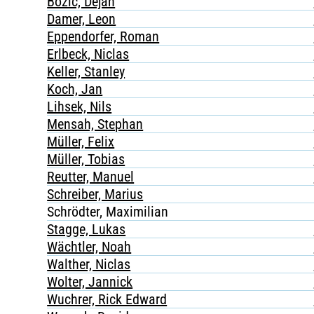
Bozic, Dejan
Damer, Leon
Eppendorfer, Roman
Erlbeck, Niclas
Keller, Stanley
Koch, Jan
Lihsek, Nils
Mensah, Stephan
Müller, Felix
Müller, Tobias
Reutter, Manuel
Schreiber, Marius
Schrödter, Maximilian
Stagge, Lukas
Wächtler, Noah
Walther, Niclas
Wolter, Jannick
Wuchrer, Rick Edward