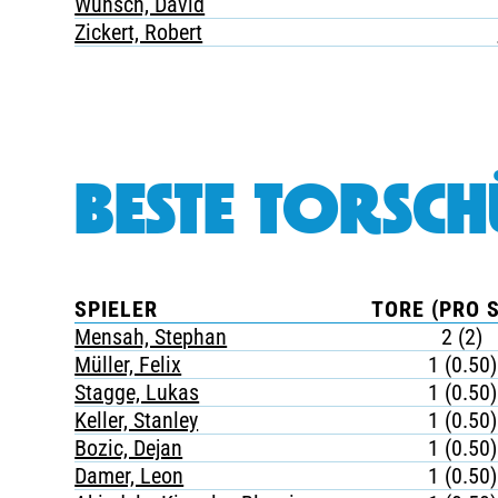
Wunsch, David
Zickert, Robert
BESTE TORSCH
SPIELER
TORE (PRO S
Mensah, Stephan
2 (2)
Müller, Felix
1 (0.50)
Stagge, Lukas
1 (0.50)
Keller, Stanley
1 (0.50)
Bozic, Dejan
1 (0.50)
Damer, Leon
1 (0.50)