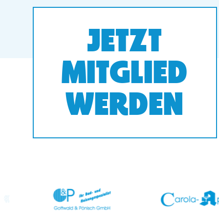
JETZT
MITGLIED
WERDEN
prev