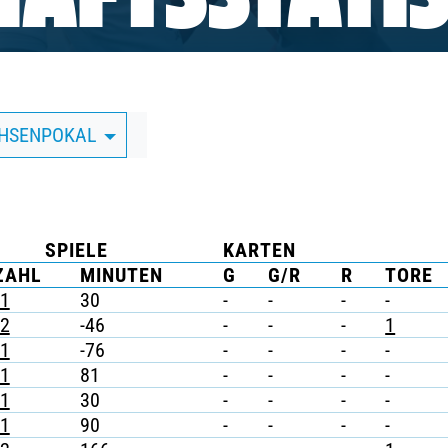
AFTSSTATIS
CHSENPOKAL
SPIELE
KARTEN
ZAHL
MINUTEN
G
G/R
R
TORE
1
30
-
-
-
-
2
-46
-
-
-
1
1
-76
-
-
-
-
1
81
-
-
-
-
1
30
-
-
-
-
1
90
-
-
-
-