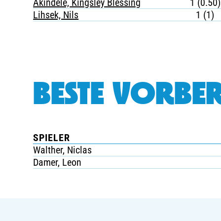
Akindele, Kingsley Blessing
1 (0.50)
Lihsek, Nils
1 (1)
BESTE VORBER
SPIELER
Walther, Niclas
Damer, Leon