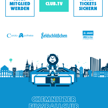
MITGLIED
CLUB.TV
TICKETS
WERDEN
SICHERN
v
CHEMNITZER
FUSSBALLCLUB