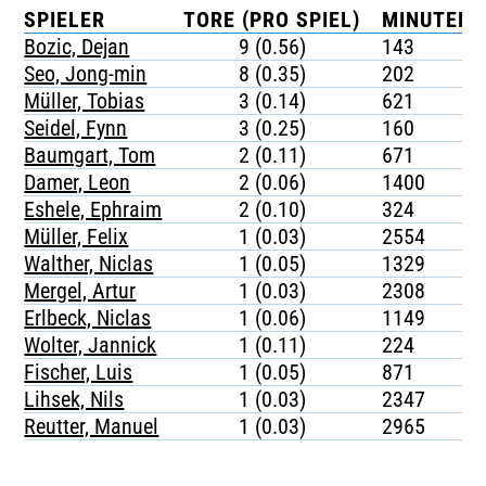
SPIELER
TORE (PRO SPIEL)
MINUTEN 
Bozic, Dejan
9 (0.56)
143
Seo, Jong-min
8 (0.35)
202
Müller, Tobias
3 (0.14)
621
Seidel, Fynn
3 (0.25)
160
Baumgart, Tom
2 (0.11)
671
Damer, Leon
2 (0.06)
1400
Eshele, Ephraim
2 (0.10)
324
Müller, Felix
1 (0.03)
2554
Walther, Niclas
1 (0.05)
1329
Mergel, Artur
1 (0.03)
2308
Erlbeck, Niclas
1 (0.06)
1149
Wolter, Jannick
1 (0.11)
224
Fischer, Luis
1 (0.05)
871
Lihsek, Nils
1 (0.03)
2347
Reutter, Manuel
1 (0.03)
2965