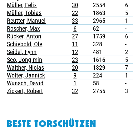
Müller, Felix
30
2554
6
-
Müller, Tobias
22
1863
5
1
Reutter, Manuel
33
2965
1
-
Roscher, Max
6
62
-
-
Rücker, Anton
27
1759
6
-
Schiebold, Ole
11
328
-
-
Seidel, Fynn
12
481
2
-
Seo, Jong-min
23
1616
5
1
Walther, Niclas
20
1329
7
1
Wolter, Jannick
9
224
1
-
Wunsch, David
1
58
-
-
Zickert, Robert
32
2755
3
1
BESTE TORSCHÜTZEN