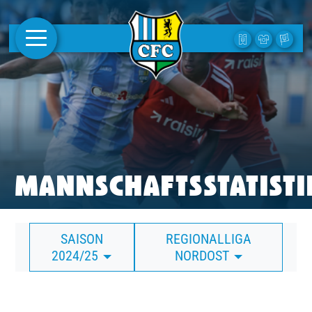
AKTUELLES
1. MANNSCHAFT
FRAUEN
CAMPUS
MANNSCHAFTSSTATISTI
CLUB
SAISON
REGIONALLIGA
CLUBMITGLIEDSCHAFT
2024/25
NORDOST
BUSINESS
SÜDKURVE