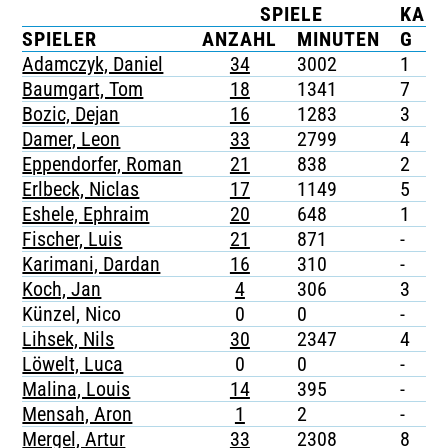
SPIELE
KAR
TICKETING
SPIELER
ANZAHL
MINUTEN
G
G
Adamczyk, Daniel
34
3002
1
-
Baumgart, Tom
18
1341
7
-
Bozic, Dejan
16
1283
3
-
Damer, Leon
33
2799
4
-
Eppendorfer, Roman
21
838
2
-
Erlbeck, Niclas
17
1149
5
-
Eshele, Ephraim
20
648
1
-
Fischer, Luis
21
871
-
1
Karimani, Dardan
16
310
-
-
Koch, Jan
4
306
3
-
Künzel, Nico
0
0
-
-
Lihsek, Nils
30
2347
4
-
Löwelt, Luca
0
0
-
-
Malina, Louis
14
395
-
-
Mensah, Aron
1
2
-
-
Mergel, Artur
33
2308
8
-