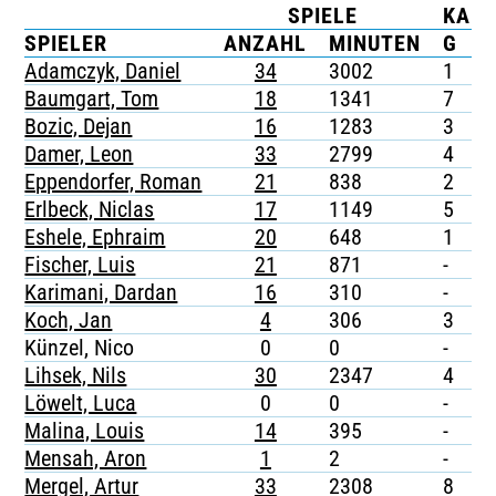
SPIELE
KAR
TICKETING
SPIELER
ANZAHL
MINUTEN
G
G
Adamczyk, Daniel
34
3002
1
-
Baumgart, Tom
18
1341
7
-
Bozic, Dejan
16
1283
3
-
Damer, Leon
33
2799
4
-
Eppendorfer, Roman
21
838
2
-
Erlbeck, Niclas
17
1149
5
-
Eshele, Ephraim
20
648
1
-
Fischer, Luis
21
871
-
1
Karimani, Dardan
16
310
-
-
Koch, Jan
4
306
3
-
Künzel, Nico
0
0
-
-
Lihsek, Nils
30
2347
4
-
Löwelt, Luca
0
0
-
-
Malina, Louis
14
395
-
-
Mensah, Aron
1
2
-
-
Mergel, Artur
33
2308
8
-