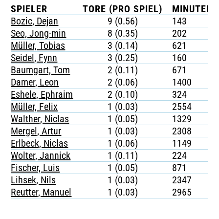
SPIELER
TORE (PRO SPIEL)
MINUTEN 
Bozic, Dejan
9 (0.56)
143
Seo, Jong-min
8 (0.35)
202
Müller, Tobias
3 (0.14)
621
Seidel, Fynn
3 (0.25)
160
Baumgart, Tom
2 (0.11)
671
Damer, Leon
2 (0.06)
1400
Eshele, Ephraim
2 (0.10)
324
Müller, Felix
1 (0.03)
2554
Walther, Niclas
1 (0.05)
1329
Mergel, Artur
1 (0.03)
2308
Erlbeck, Niclas
1 (0.06)
1149
Wolter, Jannick
1 (0.11)
224
Fischer, Luis
1 (0.05)
871
Lihsek, Nils
1 (0.03)
2347
Reutter, Manuel
1 (0.03)
2965