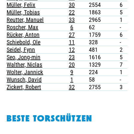
Müller, Felix
30
2554
6
-
Müller, Tobias
22
1863
5
1
Reutter, Manuel
33
2965
1
-
Roscher, Max
6
62
-
-
Rücker, Anton
27
1759
6
-
Schiebold, Ole
11
328
-
-
Seidel, Fynn
12
481
2
-
Seo, Jong-min
23
1616
5
1
Walther, Niclas
20
1329
7
1
Wolter, Jannick
9
224
1
-
Wunsch, David
1
58
-
-
Zickert, Robert
32
2755
3
1
BESTE TORSCHÜTZEN