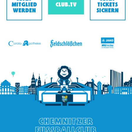
MITGLIED
CLUB.TV
TICKETS
WERDEN
SICHERN
v
CHEMNITZER
FUSSBALLCLUB