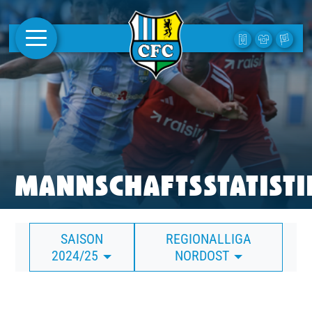
AKTUELLES
1. MANNSCHAFT
FRAUEN
CAMPUS
MANNSCHAFTSSTATISTI
CLUB
SAISON
REGIONALLIGA
CLUBMITGLIEDSCHAFT
2024/25
NORDOST
BUSINESS
SÜDKURVE