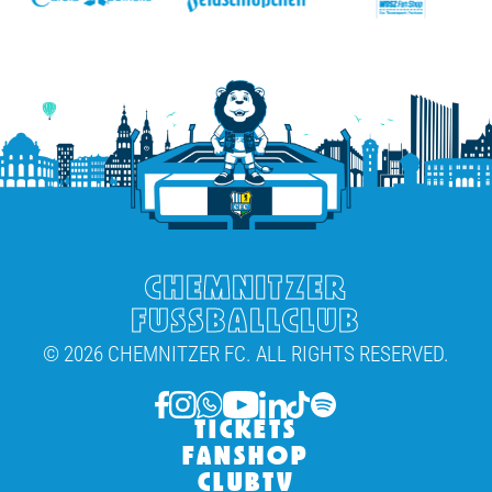
CHEMNITZER
FUSSBALLCLUB
© 2026 CHEMNITZER FC. ALL RIGHTS RESERVED.
TICKETS
FANSHOP
CLUBTV