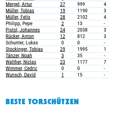
Mergel, Artur
27
999
4
-
Müller, Tobias
19
1190
3
-
Müller, Felix
28
2102
4
-
Philipp, Pepe
2
13
-
-
Pistol, Johannes
24
2038
3
-
Rücker, Anton
12
812
3
-
Schunter, Lukas
0
0
-
-
Stockinger, Tobias
29
1995
1
-
Tänzer, Noah
3
35
-
-
Walther, Niclas
23
1177
7
-
Wimmer, Cedric
0
0
-
-
Wunsch, David
1
15
-
-
BESTE TORSCHÜTZEN