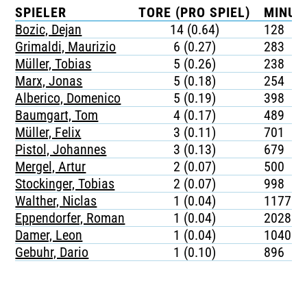
SPIELER
TORE (PRO SPIEL)
MINUT
Bozic, Dejan
14 (0.64)
128
Grimaldi, Maurizio
6 (0.27)
283
Müller, Tobias
5 (0.26)
238
Marx, Jonas
5 (0.18)
254
Alberico, Domenico
5 (0.19)
398
Baumgart, Tom
4 (0.17)
489
Müller, Felix
3 (0.11)
701
Pistol, Johannes
3 (0.13)
679
Mergel, Artur
2 (0.07)
500
Stockinger, Tobias
2 (0.07)
998
Walther, Niclas
1 (0.04)
1177
Eppendorfer, Roman
1 (0.04)
2028
Damer, Leon
1 (0.04)
1040
Gebuhr, Dario
1 (0.10)
896