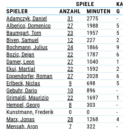
SPIELE
KAR
TICKETING
SPIELER
ANZAHL
MINUTEN
G
Adamczyk, Daniel
31
2775
-
-
Alberico, Domenico
27
1988
5
-
Baumgart, Tom
23
1957
5
1
Biven, Samuel
12
227
2
-
Bochmann, Julius
24
1866
9
-
Bozic, Dejan
22
1787
6
1
Damer, Leon
27
1040
1
-
Ekui, Martial
22
1592
2
-
Eppendorfer, Roman
27
2028
6
-
Erlbeck, Niclas
9
698
5
-
Gebuhr, Dario
10
896
-
-
Grimaldi, Maurizio
22
1697
1
-
Hempel, Georg
8
303
-
-
Kunstmann, Frederik
0
0
-
-
Marx, Jonas
28
1268
4
-
Mensah, Aron
7
322
-
-