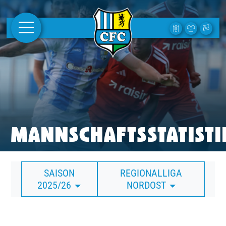
AKTUELLES
1. MANNSCHAFT
FRAUEN
CAMPUS
MANNSCHAFTSSTATISTI
CLUB
SAISON
REGIONALLIGA
CLUBMITGLIEDSCHAFT
2025/26
NORDOST
BUSINESS
SÜDKURVE