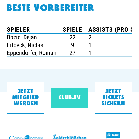
BESTE VORBEREITER
SPIELER
SPIELE
ASSISTS (PRO SP
Bozic, Dejan
22
2
Erlbeck, Niclas
9
1
Eppendorfer, Roman
27
1
JETZT
JETZT
MITGLIED
CLUB.TV
TICKETS
WERDEN
SICHERN
v