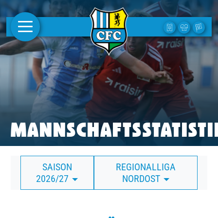
AKTUELLES
1. MANNSCHAFT
FRAUEN
CAMPUS
MANNSCHAFTSSTATISTI
CLUB
SAISON
REGIONALLIGA
CLUBMITGLIEDSCHAFT
2026/27
NORDOST
BUSINESS
SÜDKURVE