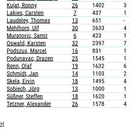
Kujat, Ronny
26
1402
3
-
Lakies, Carsten
7
437
1
-
Laudeley, Thomas
13
651
-
-
Mehlhorn, Ulf
30
2633
4
-
Muratovic, Samir
6
423
1
-
Oswald, Karsten
32
2397
7
-
Podszus, Marcel
16
831
1
-
Podunavac, Drazen
25
1545
1
-
Renn, Olaf
19
1632
6
-
Schmidt, Jan
14
1103
2
-
Skela, Ervin
18
1495
4
-
Sobiech, Jörg
13
1000
1
Süßner, Steffen
18
1620
1
-
Tetzner, Alexander
26
1578
4
-
>|