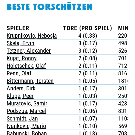
BESTE TORSCHÜTZEN
SPIELER
TORE (PRO SPIEL)
MINUT
Krupnikovic, Nebosja
4 (0.33)
220
Skela, Ervin
3 (0.17)
498
Tetzner, Alexander
3 (0.12)
526
Kujat, Ronny
2 (0.08)
701
Holetschek, Olaf
2 (0.11)
712
Renn, Olaf
2 (0.11)
816
Bittermann, Torsten
1 (0.05)
1816
Anders, Dirk
1 (0.17)
301
Kluge, Peer
1 (0.03)
2501
Muratovic, Samir
1 (0.17)
423
Podszus, Marcel
1 (0.06)
831
Schmidt, Jan
1 (0.07)
1103
Ivankovic, Mario
1 (0.10)
569
Babunski, Boban
1 (0.13)
708