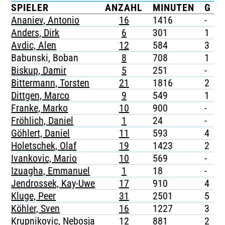
SPIELER
ANZAHL
MINUTEN
G
TICKETING
Ananiev, Antonio
16
1416
-
-
Anders, Dirk
6
301
1
-
Avdic, Alen
12
584
3
-
Babunski, Boban
8
708
1
-
Biskup, Damir
5
251
-
-
Bittermann, Torsten
21
1816
2
-
Dittgen, Marco
9
549
1
-
Franke, Marko
10
900
-
-
Fröhlich, Daniel
1
24
-
-
Göhlert, Daniel
11
593
4
-
Holetschek, Olaf
19
1423
2
Ivankovic, Mario
10
569
-
-
Izuagha, Emmanuel
1
18
-
-
Jendrossek, Kay-Uwe
17
910
4
-
Kluge, Peer
31
2501
5
-
Köhler, Sven
16
1227
3
-
Krupnikovic, Nebosja
12
881
2
-