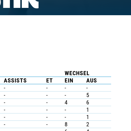
TIK
WECHSEL
ASSISTS
ET
EIN
AUS
-
-
-
-
-
-
-
5
-
-
4
6
-
-
-
1
-
-
-
1
-
-
8
2