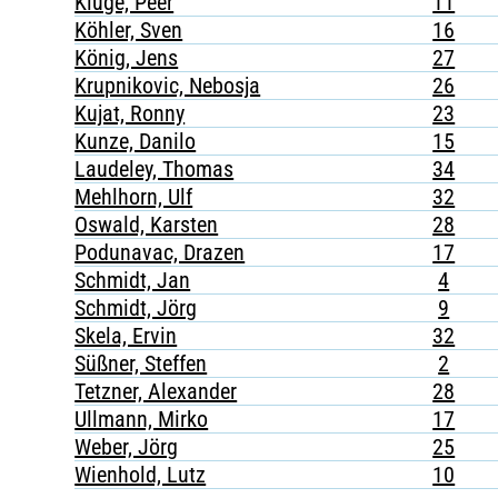
Kluge, Peer
11
Köhler, Sven
16
König, Jens
27
Krupnikovic, Nebosja
26
Kujat, Ronny
23
Kunze, Danilo
15
Laudeley, Thomas
34
Mehlhorn, Ulf
32
Oswald, Karsten
28
Podunavac, Drazen
17
Schmidt, Jan
4
Schmidt, Jörg
9
Skela, Ervin
32
Süßner, Steffen
2
Tetzner, Alexander
28
Ullmann, Mirko
17
Weber, Jörg
25
Wienhold, Lutz
10