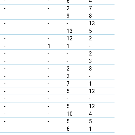
-
-
6
4
-
-
2
7
-
-
9
8
-
-
-
13
-
-
13
5
-
-
12
2
-
1
1
-
-
-
-
2
-
-
-
3
-
-
2
3
-
-
2
-
-
-
7
1
-
-
5
12
-
-
-
-
-
-
5
12
-
-
10
4
-
-
5
5
-
-
6
1