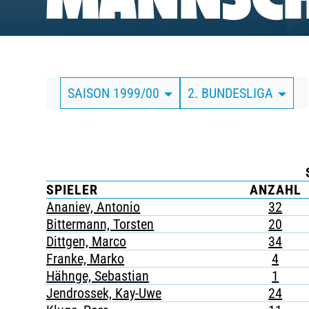
MANNSCH
BUSINESS
SÜDKURVE
SAISON 1999/00
2. BUNDESLIGA
TICKETING
SPIELER
ANZAHL
Ananiev, Antonio
32
Bittermann, Torsten
20
Dittgen, Marco
34
Franke, Marko
4
Hähnge, Sebastian
1
Jendrossek, Kay-Uwe
24