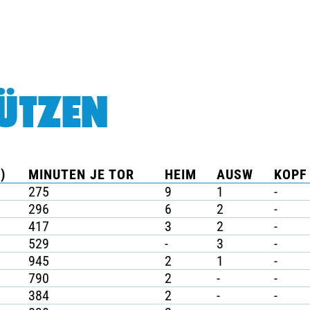
ÜTZEN
)
MINUTEN JE TOR
HEIM
AUSW
KOPF 
275
9
1
-
296
6
2
-
417
3
2
-
529
-
3
-
945
2
1
-
790
2
-
-
384
2
-
-