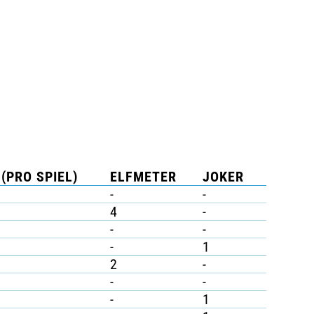
(PRO SPIEL)
ELFMETER
JOKER
-
-
4
-
-
-
-
1
2
-
-
-
-
1