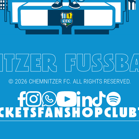
TZER FUSSB
© 2026 CHEMNITZER FC. ALL RIGHTS RESERVED.
CKETS
FANSHOP
CLUB