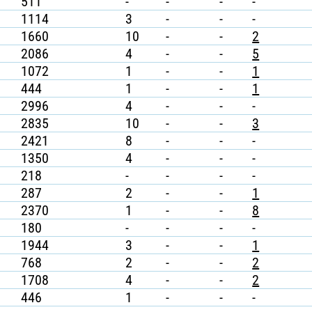
511
-
-
-
-
1114
3
-
-
-
1660
10
-
-
2
2086
4
-
-
5
1072
1
-
-
1
444
1
-
-
1
2996
4
-
-
-
2835
10
-
-
3
2421
8
-
-
-
1350
4
-
-
-
218
-
-
-
-
287
2
-
-
1
2370
1
-
-
8
180
-
-
-
-
1944
3
-
-
1
768
2
-
-
2
1708
4
-
-
2
446
1
-
-
-