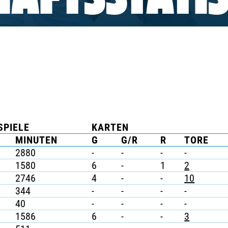
AFTSSTATIS
SPIELE
KARTEN
MINUTEN
G
G/R
R
TORE
2880
-
-
-
-
1580
6
-
1
2
2746
4
-
-
10
344
-
-
-
-
40
-
-
-
-
1586
6
-
-
3