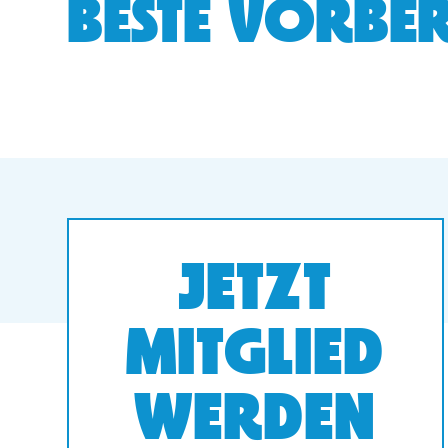
BESTE VORBER
JETZT
MITGLIED
WERDEN