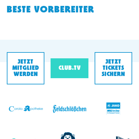
BESTE VORBEREITER
JETZT
JETZT
MITGLIED
CLUB.TV
TICKETS
WERDEN
SICHERN
v