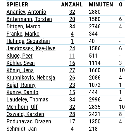
SPIELER
ANZAHL
MINUTEN
G
TICKETING
Ananiev, Antonio
32
2880
-
Bittermann, Torsten
20
1580
6
Dittgen, Marco
34
2746
4
Franke, Marko
4
344
-
Hähnge, Sebastian
1
40
-
Jendrossek, Kay-Uwe
24
1586
6
Kluge, Peer
11
511
-
Köhler, Sven
16
1114
3
König, Jens
27
1660
10
Krupnikovic, Nebosja
26
2086
4
Kujat, Ronny
23
1072
1
Kunze, Danilo
15
444
1
Laudeley, Thomas
34
2996
4
Mehlhorn, Ulf
32
2835
10
Oswald, Karsten
28
2421
8
Podunavac, Drazen
17
1350
4
Schmidt, Jan
4
218
-