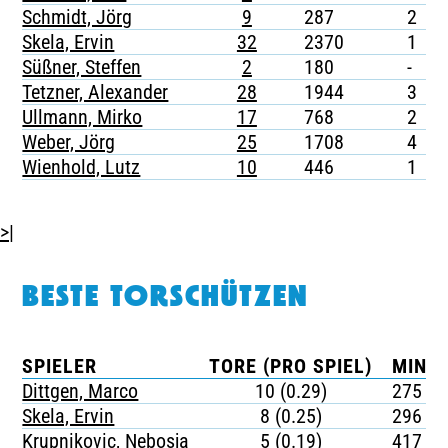
Schmidt, Jörg
9
287
2
Skela, Ervin
32
2370
1
Süßner, Steffen
2
180
-
Tetzner, Alexander
28
1944
3
Ullmann, Mirko
17
768
2
Weber, Jörg
25
1708
4
Wienhold, Lutz
10
446
1
>|
BESTE TORSCHÜTZEN
SPIELER
TORE (PRO SPIEL)
MINUT
Dittgen, Marco
10 (0.29)
275
Skela, Ervin
8 (0.25)
296
Krupnikovic, Nebosja
5 (0.19)
417