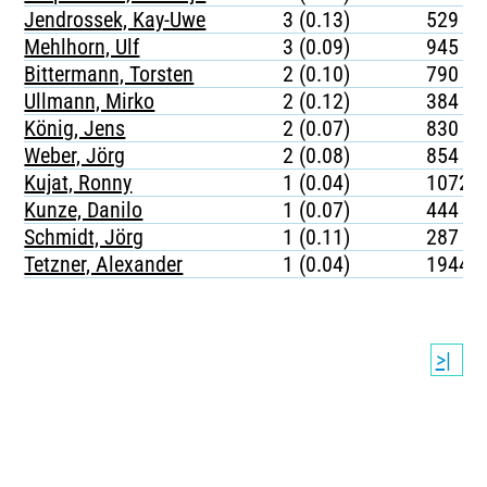
Jendrossek, Kay-Uwe
3 (0.13)
529
Mehlhorn, Ulf
3 (0.09)
945
Bittermann, Torsten
2 (0.10)
790
Ullmann, Mirko
2 (0.12)
384
König, Jens
2 (0.07)
830
Weber, Jörg
2 (0.08)
854
Kujat, Ronny
1 (0.04)
1072
Kunze, Danilo
1 (0.07)
444
Schmidt, Jörg
1 (0.11)
287
Tetzner, Alexander
1 (0.04)
1944
>|