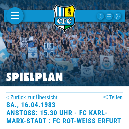
AKTUELLES
1. MANNSCHAFT
FRAUEN
CAMPUS
SPIELPLAN
CLUB
Zurück zur Übersicht
Teilen
CLUBMITGLIEDSCHAFT
SA., 16.04.1983
ANSTOSS: 15.30 UHR - FC KARL-M
BUSINESS
ARX-STADT : FC ROT-WEISS ERFURT
SÜDKURVE