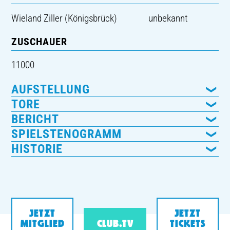
Wieland Ziller (Königsbrück)
unbekannt
ZUSCHAUER
11000
AUFSTELLUNG
TORE
BERICHT
SPIELSTENOGRAMM
HISTORIE
JETZT
JETZT
MITGLIED
CLUB.TV
TICKETS