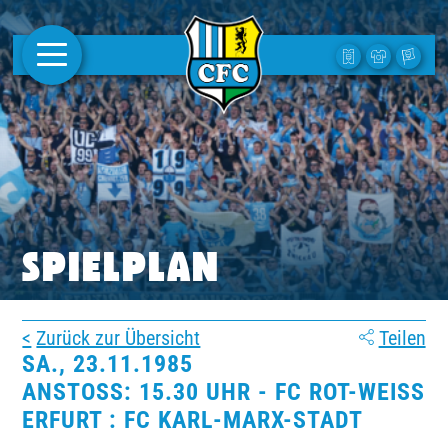
AKTUELLES
1. MANNSCHAFT
FRAUEN
CAMPUS
SPIELPLAN
CLUB
Zurück zur Übersicht
Teilen
CLUBMITGLIEDSCHAFT
SA., 23.11.1985
ANSTOSS: 15.30 UHR - FC ROT-WEISS ER
BUSINESS
FURT : FC KARL-MARX-STADT
SÜDKURVE