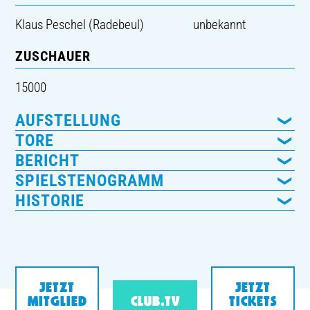
Klaus Peschel (Radebeul)
unbekannt
ZUSCHAUER
15000
AUFSTELLUNG
TORE
BERICHT
SPIELSTENOGRAMM
HISTORIE
JETZT
JETZT
MITGLIED
CLUB.TV
TICKETS