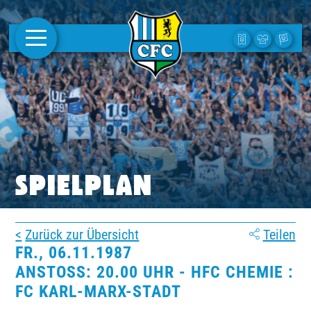
AKTUELLES
1. MANNSCHAFT
FRAUEN
CAMPUS
SPIELPLAN
CLUB
Zurück zur Übersicht
Teilen
CLUBMITGLIEDSCHAFT
FR., 06.11.1987
ANSTOSS: 20.00 UHR - HFC CHEMIE : F
BUSINESS
C KARL-MARX-STADT
SÜDKURVE